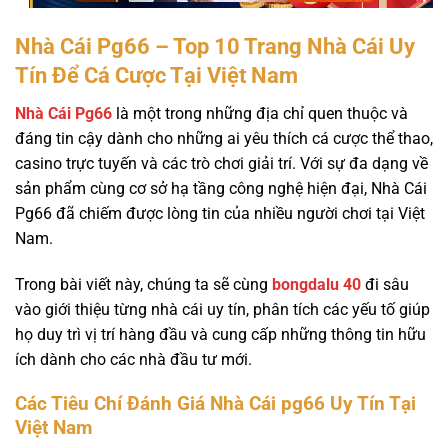
Nhà Cái Pg66 – Top 10 Trang Nhà Cái Uy
Tín Để Cá Cược Tại Việt Nam
Nhà Cái Pg66
là một trong những địa chỉ quen thuộc và
đáng tin cậy dành cho những ai yêu thích cá cược thể thao,
casino trực tuyến và các trò chơi giải trí. Với sự đa dạng về
sản phẩm cùng cơ sở hạ tầng công nghệ hiện đại, Nhà Cái
Pg66 đã chiếm được lòng tin của nhiều người chơi tại Việt
Nam.
Trong bài viết này, chúng ta sẽ cùng
bongdalu 40
đi sâu
vào giới thiệu từng nhà cái uy tín, phân tích các yếu tố giúp
họ duy trì vị trí hàng đầu và cung cấp những thông tin hữu
ích dành cho các nhà đầu tư mới.
Các Tiêu Chí Đánh Giá Nhà Cái pg66 Uy Tín Tại
Việt Nam