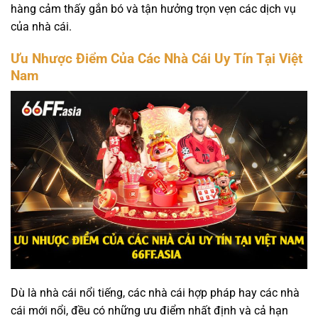
hàng cảm thấy gắn bó và tận hưởng trọn vẹn các dịch vụ
của nhà cái.
Ưu Nhược Điểm Của Các Nhà Cái Uy Tín Tại Việt
Nam
Dù là nhà cái nổi tiếng, các nhà cái hợp pháp hay các nhà
cái mới nổi, đều có những ưu điểm nhất định và cả hạn