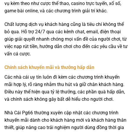
vụ kèm theo như cược thể thao, casino trực tuyến, xổ số,
game bài online, và các chương trình giải trí khác.
Chất lượng dịch vụ khách hàng cũng là tiêu chí không thể
bỏ qua. Hỗ trợ 24/7 qua các kênh chat, email, điện thoại
giúp giải quyết nhanh chóng mọi vấn đề của người chơi, từ
việc nạp rút tiền, hướng dẫn chơi cho đến các yêu cầu về tư
vấn cá cược.
Chính sách khuyến mãi và thưởng hấp dẫn
Các nhà cái uy tín luôn đi kèm các chương trình khuyến
mãi hợp lý, rõ ràng nhằm thu hút và giữ chân khách hàng.
Điều này thể hiện qua tỷ lệ thưởng, các phần quà hấp dẫn,
và chính sách không gây bất dễ hiểu cho người chơi.
Nhà Cái Pg66 thường xuyên cập nhật các chương trình
khuyến mãi dành cho khách hàng mới và khách hàng thân
thiết, giúp nâng cao trải nghiệm người dùng đồng thời gia