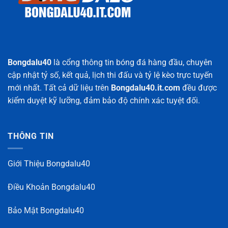
Bongdalu40
là cổng thông tin bóng đá hàng đầu, chuyên
cập nhật tỷ số, kết quả, lịch thi đấu và tỷ lệ kèo trực tuyến
mới nhất. Tất cả dữ liệu trên
Bongdalu40.it.com
đều được
kiểm duyệt kỹ lưỡng, đảm bảo độ chính xác tuyệt đối.
THÔNG TIN
Giới Thiệu Bongdalu40
Điều Khoản Bongdalu40
Bảo Mật Bongdalu40