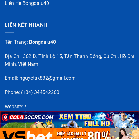
Liên Hệ Bongdalu40
LIÊN KẾT NHANH
Tên Trang:
Bongdalu40
Địa Chỉ: 362 Đ. Tỉnh Lộ 15, Tân Thạnh Đông, Củ Chi, Hồ Chí
Minh, Việt Nam
Email:
nguyetak832@gmail.com
Phone: (+84) 344542260
Website:
/
×
×
×
×
×
×
Copyright 2025 ©
bongdalu40
×