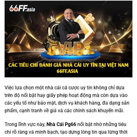
Việc lựa chọn một nhà cái cá cược uy tín không chỉ dựa
trên độ nổi bật hay giấy phép hoạt động mà còn dựa vào
các yếu tố như bảo mật, dịch vụ khách hàng, đa dạng sản
phẩm, cạnh tranh về giá và các chính sách khuyến mãi.
Trong lĩnh vực này,
Nhà Cái Pg66
nổi bật nhờ những tiêu
chí rõ ràng và minh bạch, tạo dựng lòng tin qua từng thời