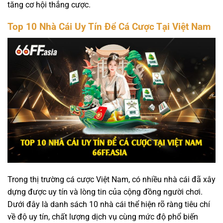
tăng cơ hội thắng cược.
Top 10 Nhà Cái Uy Tín Để Cá Cược Tại Việt Nam
Trong thị trường cá cược Việt Nam, có nhiều nhà cái đã xây
dựng được uy tín và lòng tin của cộng đồng người chơi.
Dưới đây là danh sách 10 nhà cái thể hiện rõ ràng tiêu chí
về độ uy tín, chất lượng dịch vụ cùng mức độ phổ biến