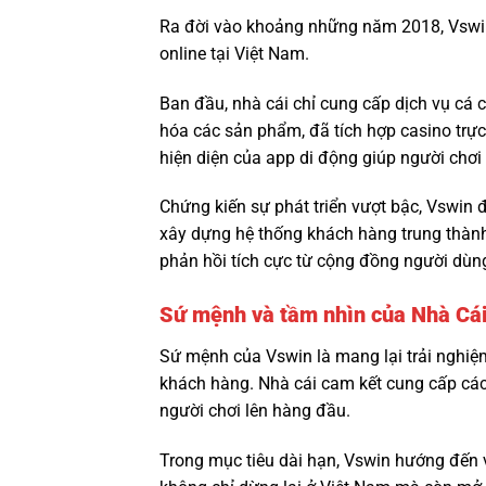
Ra đời vào khoảng những năm 2018, Vswin
online tại Việt Nam.
Ban đầu, nhà cái chỉ cung cấp dịch vụ cá 
hóa các sản phẩm, đã tích hợp casino trực
hiện diện của app di động giúp người chơi 
Chứng kiến sự phát triển vượt bậc, Vswin
xây dựng hệ thống khách hàng trung thành
phản hồi tích cực từ cộng đồng người dùn
Sứ mệnh và tầm nhìn của Nhà Cá
Sứ mệnh của Vswin là mang lại trải nghiệ
khách hàng. Nhà cái cam kết cung cấp các 
người chơi lên hàng đầu.
Trong mục tiêu dài hạn, Vswin hướng đến 