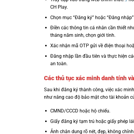
CH Play.
Chọn mục “Đăng ký” hoặc “Đăng nhập” 
Điền các thông tin cá nhân cần thiết nh
tháng năm sinh, chọn giới tính.
Xác nhận mã OTP gửi về điện thoại hoặc
Đăng nhập lần đầu tiên và thực hiện c
an toàn.
Các thủ tục xác minh danh tính v
Sau khi đăng ký thành công, việc xác min
như nâng cao độ bảo mật cho tài khoản củ
CMND/CCCD hoặc hộ chiếu.
Giấy đăng ký tạm trú hoặc giấy phép lái
Ảnh chân dung rõ nét, đẹp, không chỉnh