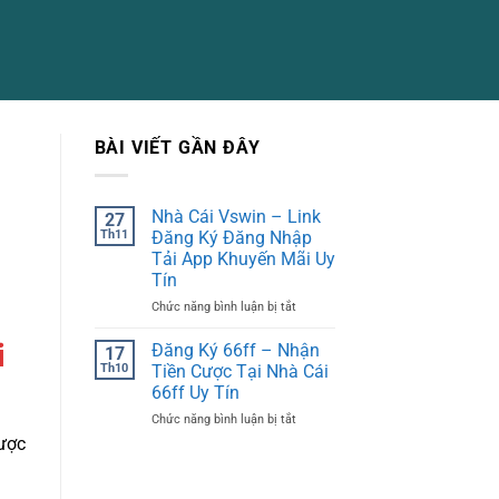
BÀI VIẾT GẦN ĐÂY
Nhà Cái Vswin – Link
27
Th11
Đăng Ký Đăng Nhập
Tải App Khuyến Mãi Uy
Tín
ở
Chức năng bình luận bị tắt
Nhà
Cái
i
Đăng Ký 66ff – Nhận
17
Vswin
Th10
Tiền Cược Tại Nhà Cái
–
66ff Uy Tín
Link
ở
Chức năng bình luận bị tắt
Đăng
Đăng
Ký
cược
Ký
Đăng
66ff
Nhập
–
Tải