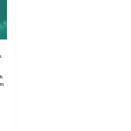
m.
ch
ềm