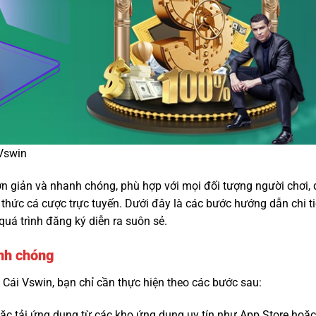
 Vswin
ơn giản và nhanh chóng, phù hợp với mọi đối tượng người chơi, 
 thức cá cược trực tuyến. Dưới đây là các bước hướng dẫn chi ti
uá trình đăng ký diễn ra suôn sẻ.
anh chóng
 Cái Vswin, bạn chỉ cần thực hiện theo các bước sau:
ặc tải ứng dụng từ các kho ứng dụng uy tín như App Store hoặc