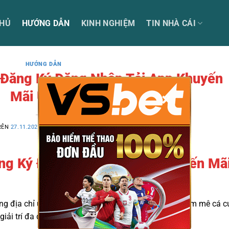
CHỦ
HƯỚNG DẪN
KINH NGHIỆM
TIN NHÀ CÁI
HƯỚNG DẪN
 Đăng Ký Đăng Nhập Tải App Khuyến
Mãi Uy Tín
×
RÊN
27.11.2025
BỞI
NHACAIUYTINN.IT.COM
ăng Ký Đăng Nhập Tải App Khuyến Mã
ng địa chỉ uy tín hàng đầu dành cho những người đam mê cá 
 giải trí đa dạng khác.