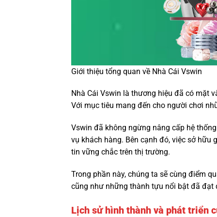
Giới thiệu tổng quan về Nhà Cái Vswin
Nhà Cái Vswin là thương hiệu đã có mặt v
Với mục tiêu mang đến cho người chơi nhữ
Vswin đã không ngừng nâng cấp hệ thống c
vụ khách hàng. Bên cạnh đó, việc sở hữu 
tin vững chắc trên thị trường.
Trong phần này, chúng ta sẽ cùng điểm qu
cũng như những thành tựu nổi bật đã đạt 
Lịch sử hình thành và phát triển 