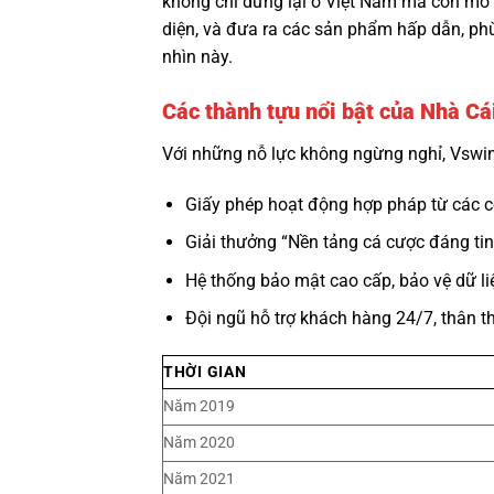
không chỉ dừng lại ở Việt Nam mà còn mở r
diện, và đưa ra các sản phẩm hấp dẫn, phù
nhìn này.
Các thành tựu nổi bật của Nhà Cá
Với những nỗ lực không ngừng nghỉ, Vswin
Giấy phép hoạt động hợp pháp từ các c
Giải thưởng “Nền tảng cá cược đáng ti
Hệ thống bảo mật cao cấp, bảo vệ dữ li
Đội ngũ hỗ trợ khách hàng 24/7, thân t
THỜI GIAN
Năm 2019
Năm 2020
Năm 2021