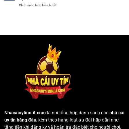
–
ở
Chức năng bình luận bị tắt
Link
Đăng
Đăng
Ký
Ký
66ff
Đăng
–
Nhập
Nhận
Tải
Tiền
App
Cược
Khuyến
Tại
Mãi
Nhà
Uy
Cái
Tín
66ff
Uy
Tín
Nhacaiuytinn.it.com
là nơi tổng hợp danh sách các
nhà cái
uy tín hàng đầu
, kèm theo hàng loạt ưu đãi hấp dẫn như
tặng tiền khi đăng ký và hoàn trả đặc biệt cho người chơi.