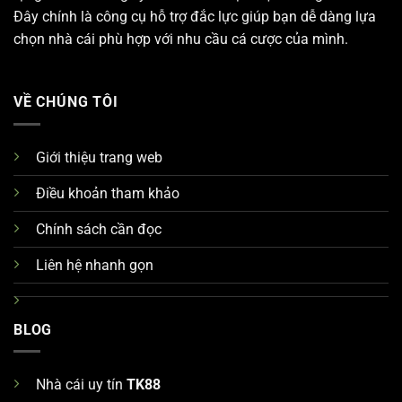
Đây chính là công cụ hỗ trợ đắc lực giúp bạn dễ dàng lựa
chọn nhà cái phù hợp với nhu cầu cá cược của mình.
VỀ CHÚNG TÔI
Giới thiệu trang web
Điều khoản tham khảo
Chính sách cần đọc
Liên hệ nhanh gọn
BLOG
Nhà cái uy tín
TK88