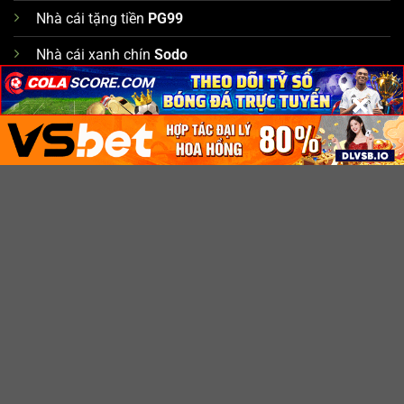
Nhà cái tặng tiền
PG99
Nhà cái xanh chín
Sodo
Nhà cái minh bạch
Bet88
×
×
×
Nhà cái đẳng cấp
PG88
LIÊN KẾT
Website:
/
Phone: (+84) 816111843
Email:
tkriet423@gmail.com
Địa chỉ: 146 P. Bùi Thị Xuân, Bùi Thị Xuân, Hai Bà
Trưng, Hà Nội, Việt Nam
Tags: #
tk88
#sodo66 #bet88