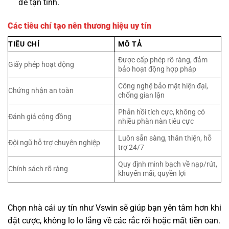
đề tận tình.
Các tiêu chí tạo nên thương hiệu uy tín
TIÊU CHÍ
MÔ TẢ
Được cấp phép rõ ràng, đảm
Giấy phép hoạt động
bảo hoạt động hợp pháp
Công nghệ bảo mật hiện đại,
Chứng nhận an toàn
chống gian lận
Phản hồi tích cực, không có
Đánh giá cộng đồng
nhiều phàn nàn tiêu cực
Luôn sẵn sàng, thân thiện, hỗ
Đội ngũ hỗ trợ chuyên nghiệp
trợ 24/7
Quy định minh bạch về nạp/rút,
Chính sách rõ ràng
khuyến mãi, quyền lợi
Chọn nhà cái uy tín như Vswin sẽ giúp bạn yên tâm hơn khi
đặt cược, không lo lo lắng về các rắc rối hoặc mất tiền oan.