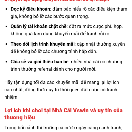
Đọc kỹ điều khoản
: đảm bảo hiểu rõ các điều kiện tham
gia, không bỏ lỡ các bước quan trọng.
Quản lý tài khoản chặt chẽ
: đặt ra mức cược phù hợp,
không quá lạm dụng khuyến mãi để tránh rủi ro.
Theo dõi lịch trình khuyến mãi
: cập nhật thường xuyên
để không bỏ lỡ các chương trình hấp dẫn.
Chia sẻ và giới thiệu bạn bè
: nhiều nhà cái có chương
trình thưởng referral dành cho người mời.
Hãy tận dụng tối đa các khuyến mãi để mang lại lợi ích
cao nhất, đồng thời duy trì thói quen đặt cược có trách
nhiệm.
Lợi ích khi chơi tại Nhà Cái Vswin và uy tín của
thương hiệu
Trong bối cảnh thị trường cá cược ngày càng cạnh tranh,