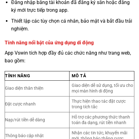
Đăng nhập bằng tài khoản đã đăng ký sẵn hoặc đăng
ký mới trực tiếp trong app.
Thiết lập các tùy chọn cá nhân, bảo mật và bắt đầu trải
nghiệm.
Tính năng nổi bật của ứng dụng di động
App Vswin tích hợp đầy đủ các chức năng như trang web,
bao gồm:
TÍNH NĂNG
MÔ TẢ
Giao diện dễ sử dụng, tối ưu cho
Giao diện thân thiện
mọi màn hình di động
Thực hiện thao tác đặt cược
Đặt cược nhanh
trong tích tắc
Hỗ trợ các phương thức thanh
Nạp/rút tiền dễ dàng
toán đa dạng, rút tiền nhanh
Nhận các tin tức, khuyến mãi
Thông báo cập nhật
mới, thông báo thắng cược