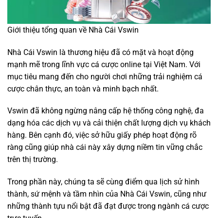
Giới thiệu tổng quan về Nhà Cái Vswin
Nhà Cái Vswin là thương hiệu đã có mặt và hoạt động
mạnh mẽ trong lĩnh vực cá cược online tại Việt Nam. Với
mục tiêu mang đến cho người chơi những trải nghiệm cá
cược chân thực, an toàn và minh bạch nhất.
Vswin đã không ngừng nâng cấp hệ thống công nghệ, đa
dạng hóa các dịch vụ và cải thiện chất lượng dịch vụ khách
hàng. Bên cạnh đó, việc sở hữu giấy phép hoạt động rõ
ràng cũng giúp nhà cái này xây dựng niềm tin vững chắc
trên thị trường.
Trong phần này, chúng ta sẽ cùng điểm qua lịch sử hình
thành, sứ mệnh và tầm nhìn của Nhà Cái Vswin, cũng như
những thành tựu nổi bật đã đạt được trong ngành cá cược