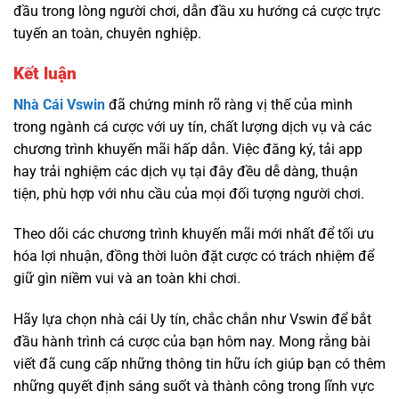
đầu trong lòng người chơi, dẫn đầu xu hướng cá cược trực
tuyến an toàn, chuyên nghiệp.
Kết luận
Nhà Cái Vswin
đã chứng minh rõ ràng vị thế của mình
trong ngành cá cược với uy tín, chất lượng dịch vụ và các
chương trình khuyến mãi hấp dẫn. Việc đăng ký, tải app
hay trải nghiệm các dịch vụ tại đây đều dễ dàng, thuận
tiện, phù hợp với nhu cầu của mọi đối tượng người chơi.
Theo dõi các chương trình khuyến mãi mới nhất để tối ưu
hóa lợi nhuận, đồng thời luôn đặt cược có trách nhiệm để
giữ gìn niềm vui và an toàn khi chơi.
Hãy lựa chọn nhà cái Uy tín, chắc chắn như Vswin để bắt
đầu hành trình cá cược của bạn hôm nay. Mong rằng bài
viết đã cung cấp những thông tin hữu ích giúp bạn có thêm
những quyết định sáng suốt và thành công trong lĩnh vực