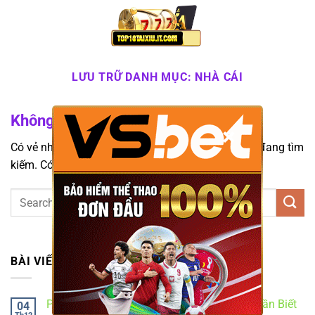
Chuyển
đến
nội
dung
LƯU TRỮ DANH MỤC:
NHÀ CÁI
Không kết quả
×
Có vẻ như chúng tôi không tìm thấy những gì bạn đang tìm
kiếm. Có lẽ việc tìm kiếm có thể giúp ích.
BÀI VIẾT GẦN ĐÂY
PG66 Có Uy Tín Không? Toàn Bộ Sự Thật Cần Biết
04