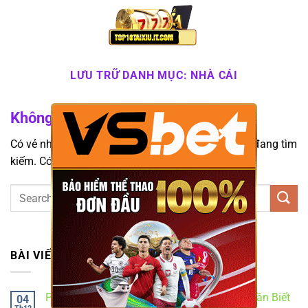
Chuyển
đến
nội
dung
LƯU TRỮ DANH MỤC:
NHÀ CÁI
Không kết quả
×
Có vẻ như chúng tôi không tìm thấy những gì bạn đang tìm
kiếm. Có lẽ việc tìm kiếm có thể giúp ích.
BÀI VIẾT GẦN ĐÂY
PG66 Có Uy Tín Không? Toàn Bộ Sự Thật Cần Biết
04