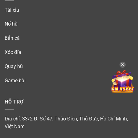
Tài xỉu
Nổ hũ
Bắn cá
Xóc đĩa
✕
Quay hũ
Game bài
HỖ TRỢ
Địa chỉ: 33/2 Đ. Số 47, Thảo Điền, Thủ Đức, Hồ Chí Minh,
Việt Nam