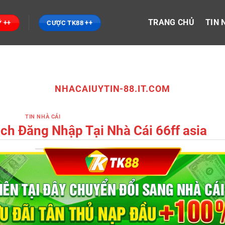
TRANG CHỦ
TIN 
 ++
CƯỢC TK88 ++
NHACAIUYTIN-88.IT.COM
TIN NHÀ CÁI
ch Đăng Nhập Tại Nhà Cái 66ff asia
RÊN
17/10/2025
BỞI
NHACAIUYTIN-88.IT.COM
 Cái 66ff asia Đăng Nhập 66ff giúp người chơi tiếp cận nhanh
thể thao yêu thích. Chính vì vậy, bài viết này sẽ hướng dẫn chi t
[…]