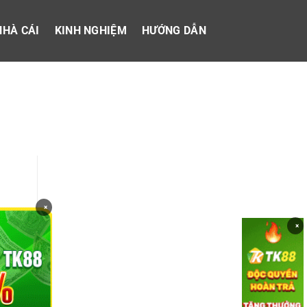
NHÀ CÁI
KINH NGHIỆM
HƯỚNG DẪN
×
×
iết