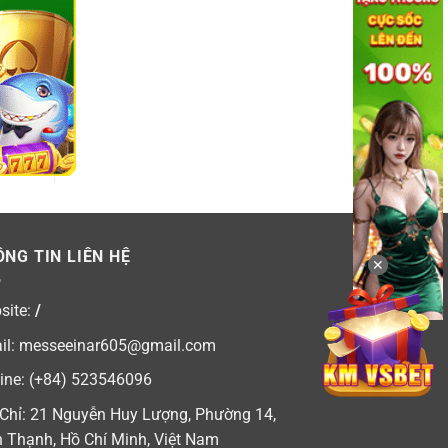
NG TIN LIÊN HỆ
✕
✕
site:
/
il:
messeeinar605@gmail.com
line: (+84) 523546096
 Chỉ: 21 Nguyễn Huy Lượng, Phường 14,
h Thạnh, Hồ Chí Minh, Việt Nam