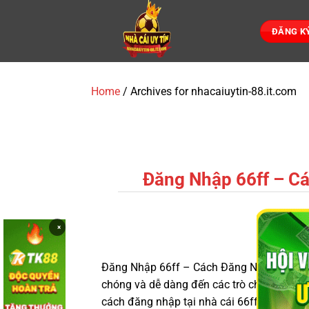
Chuyển
đến
ĐĂNG KÝ
nội
dung
Home
/
Archives for nhacaiuytin-88.it.com
Đăng Nhập 66ff – Cá
ĐÃ ĐĂNG T
×
Đăng Nhập 66ff – Cách Đăng Nhập Tại Nhà
chóng và dễ dàng đến các trò chơi, sự kiện 
cách đăng nhập tại nhà cái 66ff một cách 