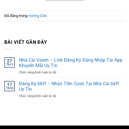
Đã đăng trong
Hướng Dẫn
BÀI VIẾT GẦN ĐÂY
Nhà Cái Vswin – Link Đăng Ký Đăng Nhập Tải App
27
Th11
Khuyến Mãi Uy Tín
ở
Chức năng bình luận bị tắt
Nhà
Cái
Đăng Ký 66ff – Nhận Tiền Cược Tại Nhà Cái 66ff
17
Vswin
Th10
Uy Tín
–
ở
Chức năng bình luận bị tắt
Link
Đăng
Đăng
Ký
Ký
66ff
Đăng
–
Nhập
Nhận
Tải
Tiền
App