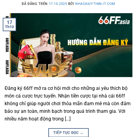
ĐÃ ĐĂNG TRÊN
17.10.2025
BỞI
NHACAIUYTINN.IT.COM
17
Th10
Đăng ký 66ff mở ra cơ hội mới cho những ai yêu thích bộ
môn cá cược trực tuyến. Nhận tiền cược tại nhà cái 66ff
không chỉ giúp người chơi thỏa mãn đam mê mà còn đảm
bảo sự an toàn, minh bạch trong quá trình tham gia. Với
nhiều năm hoạt động trong […]
TIẾP TỤC ĐỌC
→