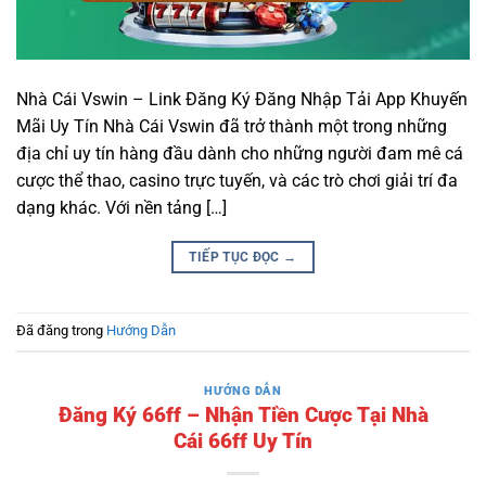
Nhà Cái Vswin – Link Đăng Ký Đăng Nhập Tải App Khuyến
Mãi Uy Tín Nhà Cái Vswin đã trở thành một trong những
địa chỉ uy tín hàng đầu dành cho những người đam mê cá
cược thể thao, casino trực tuyến, và các trò chơi giải trí đa
dạng khác. Với nền tảng […]
TIẾP TỤC ĐỌC
→
Đã đăng trong
Hướng Dẫn
HƯỚNG DẪN
Đăng Ký 66ff – Nhận Tiền Cược Tại Nhà
Cái 66ff Uy Tín