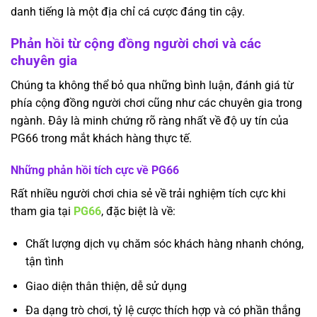
danh tiếng là một địa chỉ cá cược đáng tin cậy.
Phản hồi từ cộng đồng người chơi và các
chuyên gia
Chúng ta không thể bỏ qua những bình luận, đánh giá từ
phía cộng đồng người chơi cũng như các chuyên gia trong
ngành. Đây là minh chứng rõ ràng nhất về độ uy tín của
PG66 trong mắt khách hàng thực tế.
Những phản hồi tích cực về PG66
Rất nhiều người chơi chia sẻ về trải nghiệm tích cực khi
tham gia tại
PG66
, đặc biệt là về:
Chất lượng dịch vụ chăm sóc khách hàng nhanh chóng,
tận tình
Giao diện thân thiện, dễ sử dụng
Đa dạng trò chơi, tỷ lệ cược thích hợp và có phần thắng