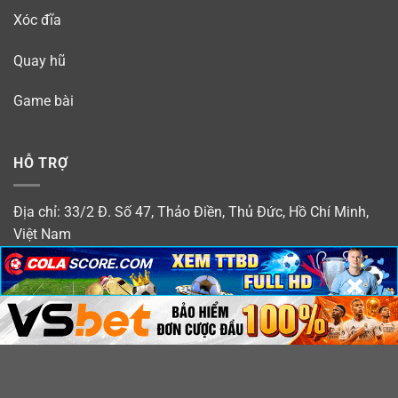
Xóc đĩa
Quay hũ
Game bài
HỖ TRỢ
Địa chỉ: 33/2 Đ. Số 47, Thảo Điền, Thủ Đức, Hồ Chí Minh,
Việt Nam
Mã bưu: 700000
×
×
×
Phone: (+84) 816257651
Email:
lykilaqeangeri@gmail.com
Website:
/