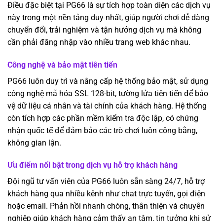
Điều đặc biệt tại PG66 là sự tích hợp toàn diện các dịch vụ
này trong một nền tảng duy nhất, giúp người chơi dễ dàng
chuyển đổi, trải nghiệm và tận hưởng dịch vụ mà không
cần phải đăng nhập vào nhiều trang web khác nhau.
Công nghệ và bảo mật tiên tiến
PG66 luôn duy trì và nâng cấp hệ thống bảo mật, sử dụng
công nghệ mã hóa SSL 128-bit, tường lửa tiên tiến để bảo
vệ dữ liệu cá nhân và tài chính của khách hàng. Hệ thống
còn tích hợp các phần mềm kiểm tra độc lập, có chứng
nhận quốc tế để đảm bảo các trò chơi luôn công bằng,
không gian lận.
Ưu điểm nổi bật trong dịch vụ hỗ trợ khách hàng
Đội ngũ tư vấn viên của PG66 luôn sẵn sàng 24/7, hỗ trợ
khách hàng qua nhiều kênh như chat trực tuyến, gọi điện
hoặc email. Phản hồi nhanh chóng, thân thiện và chuyên
nghiệp giúp khách hàng cảm thấy an tâm, tin tưởng khi sử