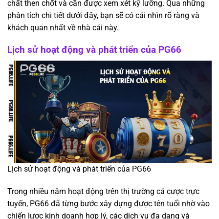
chất then chốt và cần được xem xét kỹ lưỡng. Qua những
phân tích chi tiết dưới đây, bạn sẽ có cái nhìn rõ ràng và
khách quan nhất về nhà cái này.
Lịch sử hoạt động và phát triển của PG66
Lịch sử hoạt động và phát triển của PG66
Trong nhiều năm hoạt động trên thị trường cá cược trực
tuyến, PG66 đã từng bước xây dựng được tên tuổi nhờ vào
chiến lược kinh doanh hợp lý, các dịch vụ đa dạng và