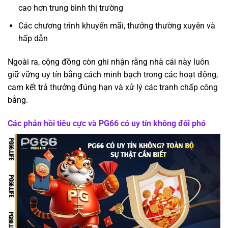
cao hơn trung bình thị trường
Các chương trình khuyến mãi, thưởng thường xuyên và
hấp dẫn
Ngoài ra, cộng đồng còn ghi nhận rằng nhà cái này luôn
giữ vững uy tín bằng cách minh bạch trong các hoạt động,
cam kết trả thưởng đúng hạn và xử lý các tranh chấp công
bằng.
Các phản hồi tiêu cực và PG66 có uy tín không đối phó