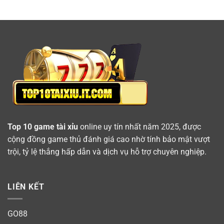
–
Cá
cược
thể
thao
trực
tuyến
nhanh
tại
66ff
Top 10 game tài xỉu
online uy tín nhất năm 2025, được
cộng đồng game thủ đánh giá cao nhờ tính bảo mật vượt
trội, tỷ lệ thắng hấp dẫn và dịch vụ hỗ trợ chuyên nghiệp.
LIÊN KẾT
GO88