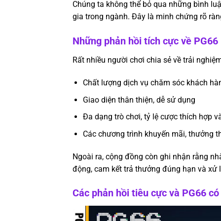
Chúng ta không thể bỏ qua những bình luậ
gia trong ngành. Đây là minh chứng rõ ràn
Những phản hồi tích cực về PG66
Rất nhiều người chơi chia sẻ về trải nghiệm
Chất lượng dịch vụ chăm sóc khách hàn
Giao diện thân thiện, dễ sử dụng
Đa dạng trò chơi, tỷ lệ cược thích hợp 
Các chương trình khuyến mãi, thưởng 
Ngoài ra, cộng đồng còn ghi nhận rằng nhà
động, cam kết trả thưởng đúng hạn và xử 
Các phản hồi tiêu cực và PG66 có 