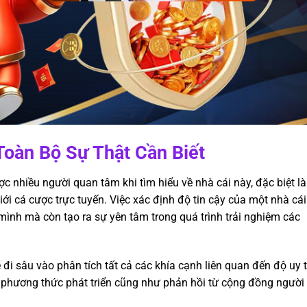
oàn Bộ Sự Thật Cần Biết
c nhiều người quan tâm khi tìm hiểu về nhà cái này, đặc biệt là
ới cá cược trực tuyến. Việc xác định độ tin cậy của một nhà cái
 mình mà còn tạo ra sự yên tâm trong quá trình trải nghiệm các
 đi sâu vào phân tích tất cả các khía cạnh liên quan đến độ uy t
, phương thức phát triển cũng như phản hồi từ cộng đồng người