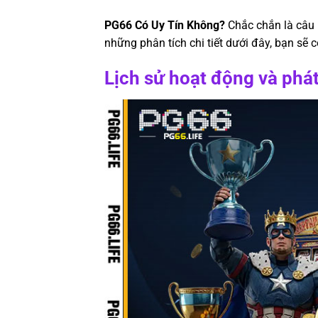
PG66 Có Uy Tín Không?
Chắc chắn là câu 
những phân tích chi tiết dưới đây, bạn sẽ 
Lịch sử hoạt động và phá