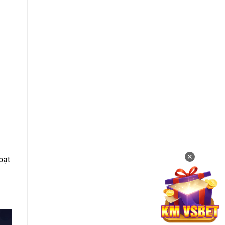
✕
oạt