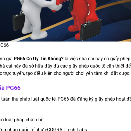
PG66
ánh giá
PG66 Có Uy Tín Không?
là việc nhà cái này có giấy phép
à cái này đã sở hữu đầy đủ các giấy phép quốc tế cần thiết để
 trực tuyến, tạo điều kiện cho người chơi yên tâm khi đặt cược.
của PG66
 tuân thủ pháp luật quốc tế, PG66 đã đăng ký giấy phép hoạt đ
ó luật pháp chặt chẽ
hứng nhận quốc tế như eCOGRA, iTech Labs