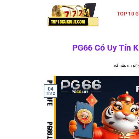
Chuyển
đến
TOP 10 G
nội
dung
PG66 Có Uy Tín K
ĐÃ ĐĂNG TRÊ
04
Th12