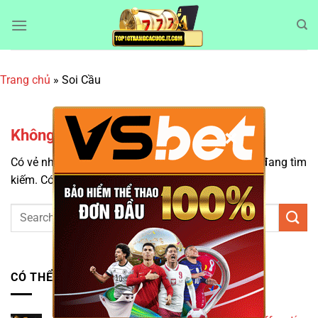
Chuyển
đến
nội
dung
Trang chủ
»
Soi Cầu
×
Không kết quả
Có vẻ như chúng tôi không tìm thấy những gì bạn đang tìm
kiếm. Có lẽ việc tìm kiếm có thể giúp ích.
CÓ THỂ BẠN QUAN TÂM