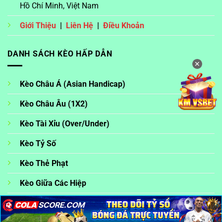
Hồ Chí Minh, Việt Nam
Giới Thiệu
|
Liên Hệ
|
Điều Khoản
DANH SÁCH KÈO HẤP DẪN
✕
Kèo Châu Á (Asian Handicap)
Kèo Châu Âu (1X2)
Kèo Tài Xỉu (Over/Under)
Kèo Tỷ Số
Kèo Thẻ Phạt
Kèo Giữa Các Hiệp
×
×
×
Copyright 2025 ©
Top 10 Trang Cá Cược Bóng Đá_ Trang Chính