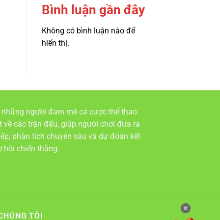
Bình luận gần đây
Không có bình luận nào để
hiển thị.
ho những người đam mê cá cược thể thao.
t về các trận đấu, giúp người chơi đưa ra
tiếp, phân tích chuyên sâu và dự đoán kết
 hội chiến thắng.
✕
✕
 CHÚNG TÔI