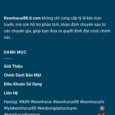
Keonhacai88.it.com
không chỉ cung cấp tỷ lệ kèo trực
tuyến, mà còn hỗ trợ phân tích, nhận định chuyên sâu từ
các chuyên gia, giúp bạn đưa ra quyết định đặt cược chính
xác.
DANH MỤC
Giới Thiệu
Chính Sách Bảo Mật
Điều Khoản Sử Dụng
Liên Hệ
Hastag:
#tk88
#keonhacai #keonhacai88 #keonhacaitv
#tylekeonhacai88 #keobongdatructuyen
✕
#keonhacaihomnay