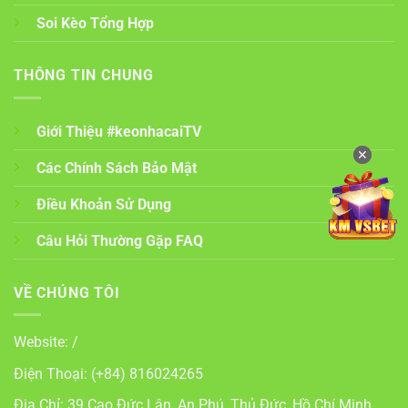
Soi Kèo Tổng Hợp
THÔNG TIN CHUNG
Giới Thiệu #keonhacaiTV
✕
✕
Các Chính Sách Bảo Mật
Điều Khoản Sử Dụng
Câu Hỏi Thường Gặp FAQ
VỀ CHÚNG TÔI
Website: /
Điện Thoại: (+84) 816024265
Địa Chỉ: 39 Cao Đức Lân, An Phú, Thủ Đức, Hồ Chí Minh,