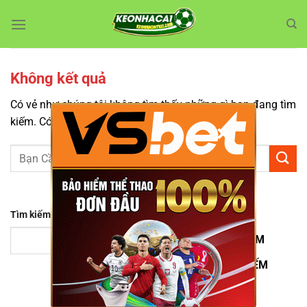
Chuyển
đến
nội
dung
Không kết quả
Có vẻ như chúng tôi không tìm thấy những gì bạn đang tìm
kiếm. Có lẽ việc tìm kiếm có thể giúp ích.
×
×
Tìm kiếm
TÌM
KIẾM