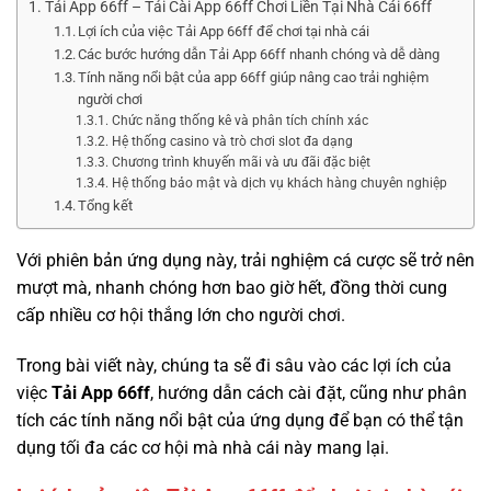
Tải App 66ff – Tải Cài App 66ff Chơi Liền Tại Nhà Cái 66ff
Lợi ích của việc Tải App 66ff để chơi tại nhà cái
Các bước hướng dẫn Tải App 66ff nhanh chóng và dễ dàng
Tính năng nổi bật của app 66ff giúp nâng cao trải nghiệm
người chơi
Chức năng thống kê và phân tích chính xác
Hệ thống casino và trò chơi slot đa dạng
Chương trình khuyến mãi và ưu đãi đặc biệt
Hệ thống bảo mật và dịch vụ khách hàng chuyên nghiệp
Tổng kết
Với phiên bản ứng dụng này, trải nghiệm cá cược sẽ trở nên
mượt mà, nhanh chóng hơn bao giờ hết, đồng thời cung
cấp nhiều cơ hội thắng lớn cho người chơi.
Trong bài viết này, chúng ta sẽ đi sâu vào các lợi ích của
việc
Tải App 66ff
, hướng dẫn cách cài đặt, cũng như phân
tích các tính năng nổi bật của ứng dụng để bạn có thể tận
dụng tối đa các cơ hội mà nhà cái này mang lại.