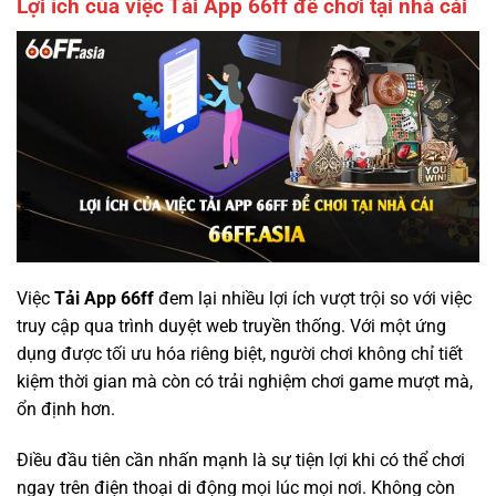
Lợi ích của việc Tải App 66ff để chơi tại nhà cái
Việc
Tải App 66ff
đem lại nhiều lợi ích vượt trội so với việc
truy cập qua trình duyệt web truyền thống. Với một ứng
dụng được tối ưu hóa riêng biệt, người chơi không chỉ tiết
kiệm thời gian mà còn có trải nghiệm chơi game mượt mà,
ổn định hơn.
Điều đầu tiên cần nhấn mạnh là sự tiện lợi khi có thể chơi
ngay trên điện thoại di động mọi lúc mọi nơi. Không còn