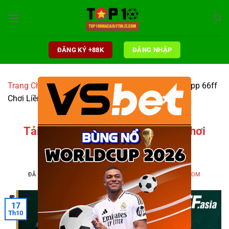
Chuyển
đến
nội
dung
ĐĂNG KÝ +88K
ĐĂNG NHẬP
Trang Chủ
»
Hướng Dẫn
»
Tải App 66ff – Tải Cài App 66ff
×
Chơi Liền Tại Nhà Cái 66ff
HƯỚNG DẪN
Tải App 66ff – Tải Cài App 66ff Chơi
Liền Tại Nhà Cái 66ff
ĐÃ ĐĂNG TRÊN
17/10/2025
BỞI
TOP10NHACAIUYTIN.IT.COM
17
Th10