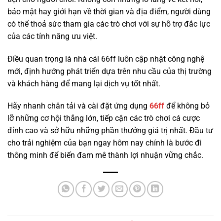
bảo mật hay giới hạn về thời gian và địa điểm, người dùng
có thể thoả sức tham gia các trò chơi với sự hỗ trợ đắc lực
của các tính năng ưu việt.
Điều quan trọng là nhà cái 66ff luôn cập nhật công nghệ
mới, định hướng phát triển dựa trên nhu cầu của thị trường
và khách hàng để mang lại dịch vụ tốt nhất.
Hãy nhanh chân tải và cài đặt ứng dụng
66ff
để không bỏ
lỡ những cơ hội thắng lớn, tiếp cận các trò chơi cá cược
đỉnh cao và sở hữu những phần thưởng giá trị nhất. Đầu tư
cho trải nghiệm của bạn ngay hôm nay chính là bước đi
thông minh để biến đam mê thành lợi nhuận vững chắc.