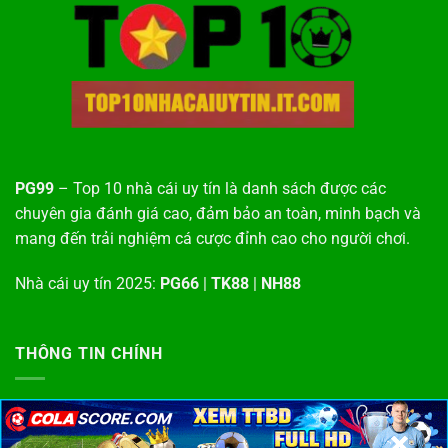
PG99
– Top 10 nhà cái uy tín là danh sách được các
chuyên gia đánh giá cao, đảm bảo an toàn, minh bạch và
mang đến trải nghiệm cá cược đỉnh cao cho người chơi.
Nhà cái uy tín 2025:
PG66
|
TK88
|
NH88
THÔNG TIN CHÍNH
Giới Thiệu
×
×
×