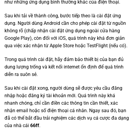
như những ứng dụng bình thường khác của điện thoại.
Sau khi tải về thành công, bước tiếp theo là cài đặt ứng
dụng. Người dùng Android cần cho phép cài đặt từ nguồn
không rõ (chấp nhận cài đặt ứng dụng ngoài cửa hàng
Google Play), còn đối với iOS, quá trình này khá đơn giản
qua việc xác nhận từ Apple Store hoặc TestFlight (nếu có).
Trong quá trình cài đặt, hãy đảm bảo thiết bị của bạn đủ
dung lượng trống và kết nối internet ổn định để quá trình
diễn ra suôn sẻ.
Sau khi cài đặt xong, người dùng sẽ được yêu cầu đăng
nhập hoặc đăng ký tài khoản mới. Quá trình này khá
nhanh chóng, chỉ cần điền các thông tin cần thiết, xác
nhận email hoặc số điện thoại cá nhân. Ngay sau đó, bạn
đã có thể bắt đầu trải nghiệm các dịch vụ cá cược đa dạng
của nhà cái
66ff
.