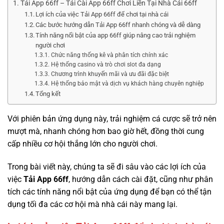
Tải App 66ff – Tải Cài App 66ff Chơi Liền Tại Nhà Cái 66ff
Lợi ích của việc Tải App 66ff để chơi tại nhà cái
Các bước hướng dẫn Tải App 66ff nhanh chóng và dễ dàng
Tính năng nổi bật của app 66ff giúp nâng cao trải nghiệm
người chơi
Chức năng thống kê và phân tích chính xác
Hệ thống casino và trò chơi slot đa dạng
Chương trình khuyến mãi và ưu đãi đặc biệt
Hệ thống bảo mật và dịch vụ khách hàng chuyên nghiệp
Tổng kết
Với phiên bản ứng dụng này, trải nghiệm cá cược sẽ trở nên
mượt mà, nhanh chóng hơn bao giờ hết, đồng thời cung
cấp nhiều cơ hội thắng lớn cho người chơi.
Trong bài viết này, chúng ta sẽ đi sâu vào các lợi ích của
việc
Tải App 66ff
, hướng dẫn cách cài đặt, cũng như phân
tích các tính năng nổi bật của ứng dụng để bạn có thể tận
dụng tối đa các cơ hội mà nhà cái này mang lại.