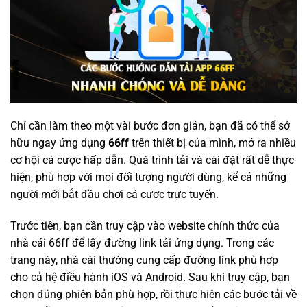
Chỉ cần làm theo một vài bước đơn giản, bạn đã có thể sở
hữu ngay ứng dụng
66ff
trên thiết bị của mình, mở ra nhiều
cơ hội cá cược hấp dẫn. Quá trình tải và cài đặt rất dễ thực
hiện, phù hợp với mọi đối tượng người dùng, kể cả những
người mới bắt đầu chơi cá cược trực tuyến.
Trước tiên, bạn cần truy cập vào website chính thức của
nhà cái 66ff để lấy đường link tải ứng dụng. Trong các
trang này, nhà cái thường cung cấp đường link phù hợp
cho cả hệ điều hành iOS và Android. Sau khi truy cập, bạn
chọn đúng phiên bản phù hợp, rồi thực hiện các bước tải về