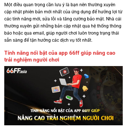
Một điều quan trọng cần lưu ý là bạn nên thường xuyên
cập nhật phiên bản mới nhất của ứng dụng để hưởng lợi từ
các tính năng mới, sửa lỗi và tăng cường bảo mật. Nhà cái
thường xuyên gửi những bản cập nhật qua hệ thống thông
báo hoặc qua email, giúp người chơi luôn trong trạng thái
sẵn sàng để tận hưởng các dịch vụ tốt nhất.
Tính năng nổi bật của app 66ff giúp nâng cao
trải nghiệm người chơi