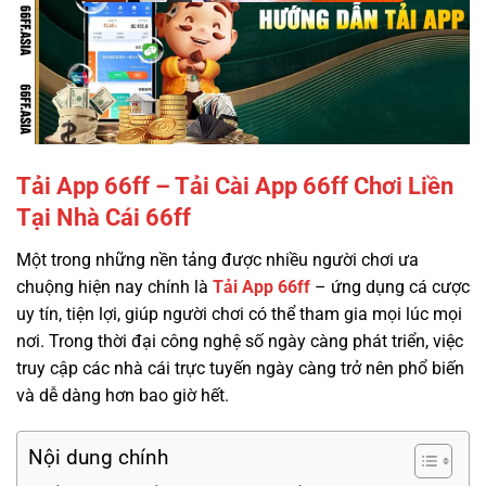
Tải App 66ff – Tải Cài App 66ff Chơi Liền
Tại Nhà Cái 66ff
Một trong những nền tảng được nhiều người chơi ưa
chuộng hiện nay chính là
Tải App 66ff
– ứng dụng cá cược
uy tín, tiện lợi, giúp người chơi có thể tham gia mọi lúc mọi
nơi. Trong thời đại công nghệ số ngày càng phát triển, việc
truy cập các nhà cái trực tuyến ngày càng trở nên phổ biến
và dễ dàng hơn bao giờ hết.
Nội dung chính