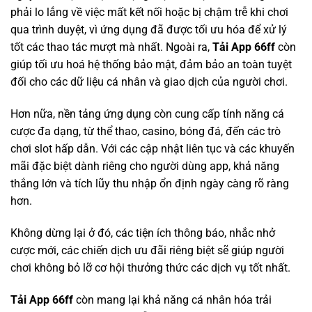
phải lo lắng về việc mất kết nối hoặc bị chậm trễ khi chơi
qua trình duyệt, vì ứng dụng đã được tối ưu hóa để xử lý
tốt các thao tác mượt mà nhất. Ngoài ra,
Tải App 66ff
còn
giúp tối ưu hoá hệ thống bảo mật, đảm bảo an toàn tuyệt
đối cho các dữ liệu cá nhân và giao dịch của người chơi.
Hơn nữa, nền tảng ứng dụng còn cung cấp tính năng cá
cược đa dạng, từ thể thao, casino, bóng đá, đến các trò
chơi slot hấp dẫn. Với các cập nhật liên tục và các khuyến
mãi đặc biệt dành riêng cho người dùng app, khả năng
thắng lớn và tích lũy thu nhập ổn định ngày càng rõ ràng
hơn.
Không dừng lại ở đó, các tiện ích thông báo, nhắc nhở
cược mới, các chiến dịch ưu đãi riêng biệt sẽ giúp người
chơi không bỏ lỡ cơ hội thưởng thức các dịch vụ tốt nhất.
Tải App 66ff
còn mang lại khả năng cá nhân hóa trải