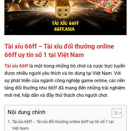
Tài xỉu 66ff – Tài xỉu đổi thưởng online
66ff uy tín số 1 tại Việt Nam
Tài xỉu 66ff
là một trong những trò chơi cá cược trực tuyến
được nhiều người yêu thích và tin dùng tại Việt Nam. Với
sự phát triển của ngành công nghiệp game online, các nền
tảng đổi thưởng như 66ff đã mang đến những trải nghiệm
mới mẻ, hấp dẫn và đầy thử thách cho người chơi.
Nội dung chính
Tài xỉu 66ff – Tài xỉu đổi thưởng online 66ff uy tín số 1 tại
Việt Nam