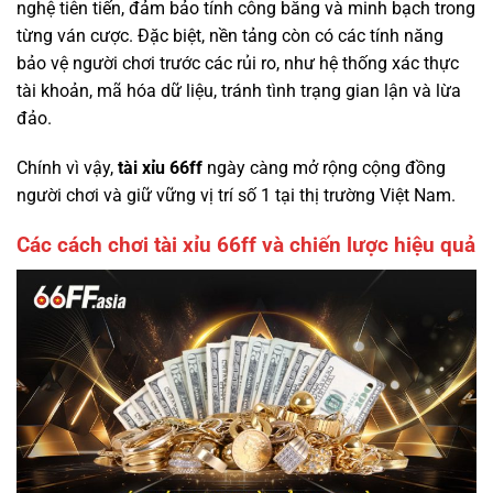
nghệ tiên tiến, đảm bảo tính công bằng và minh bạch trong
từng ván cược. Đặc biệt, nền tảng còn có các tính năng
bảo vệ người chơi trước các rủi ro, như hệ thống xác thực
tài khoản, mã hóa dữ liệu, tránh tình trạng gian lận và lừa
đảo.
Chính vì vậy,
tài xỉu 66ff
ngày càng mở rộng cộng đồng
người chơi và giữ vững vị trí số 1 tại thị trường Việt Nam.
Các cách chơi tài xỉu 66ff và chiến lược hiệu quả