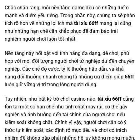
Chắc chắn rằng, mỗi nền tảng game đều có những điểm
mạnh và điểm yếu riêng. Trong phần này, chúng ta sẽ phân
tích rõ hơn về những lợi ích mà
tài xỉu 66ff
mang lại cũng
như những hạn chế cần khắc phục để đảm bảo trải
nghiệm người chơi luôn tốt nhất.
Nền tảng này nổi bật với tính năng đa dạng, dễ chơi, phù
hợp với mọi đối tượng người chơi từ nghiệp dư đến chuyên
nghiệp. Các chế độ cược, tỷ lệ thưởng hấp dẫn, và khả
năng đổi thưởng nhanh chóng là những ưu điểm giúp
66ff
luôn giữ vững vị trí trong lòng người dùng.
Tuy nhiên, như bất kỳ trò chơi casino nào,
tài xỉu 66ff
cũng
tồn tại một số hạn chế như tính chất may rủi, có thể gây
nghiện và ảnh hưởng đến tài chính của người chơi nếu
kiểm soát không chặt. Chính vì vậy, người chơi cần có ý
thức tự kiểm soát, xác định rõ mục tiêu và chơi có trách
nhiệm để không gặp phải những hệ lụy không mong muốn.