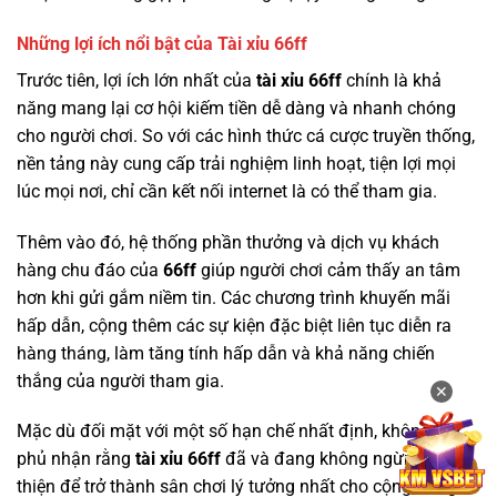
Những lợi ích nổi bật của Tài xỉu 66ff
Trước tiên, lợi ích lớn nhất của
tài xỉu 66ff
chính là khả
năng mang lại cơ hội kiếm tiền dễ dàng và nhanh chóng
cho người chơi. So với các hình thức cá cược truyền thống,
nền tảng này cung cấp trải nghiệm linh hoạt, tiện lợi mọi
lúc mọi nơi, chỉ cần kết nối internet là có thể tham gia.
Thêm vào đó, hệ thống phần thưởng và dịch vụ khách
hàng chu đáo của
66ff
giúp người chơi cảm thấy an tâm
hơn khi gửi gắm niềm tin. Các chương trình khuyến mãi
hấp dẫn, cộng thêm các sự kiện đặc biệt liên tục diễn ra
hàng tháng, làm tăng tính hấp dẫn và khả năng chiến
thắng của người tham gia.
✕
Mặc dù đối mặt với một số hạn chế nhất định, không thể
phủ nhận rằng
tài xỉu 66ff
đã và đang không ngừng hoàn
thiện để trở thành sân chơi lý tưởng nhất cho cộng đồng