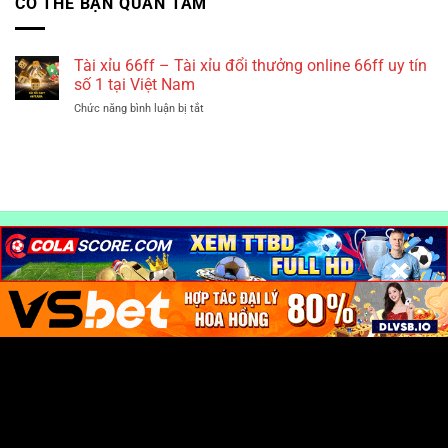
CÓ THỂ BẠN QUAN TÂM
Tài xỉu 66ff – Tài xỉu đổi thưởng online 66ff uy tín
số 1 tại Việt Nam
ở
Chức năng bình luận bị tắt
Tài
xỉu
66ff
–
Tài
xỉu
đổi
thưởng
GIỚI THIỆU TRANG #TOP10TRANGCACUOCBONGDA
×
×
×
online
66ff
uy
tín
Top 10 trang cá cược bóng đá
– Nơi tổng hợp, đánh
số
giá khách quan các nhà cái uy tín
tk 88
, giúp người
1
tại
chơi dễ dàng lựa chọn địa chỉ đặt cược phù hợp và an
Việt
toàn tại
tk88.com
.
Nam
Liên Hệ:
(+84) 847100962
| Gmail: