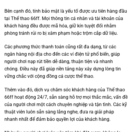
Bên cạnh đó, tính bảo mật là yếu tố được ưu tiên hàng đầu
tại Thể thao 66ff. Mọi thông tin cá nhân và tài khoản của
khách hàng đều được mã hóa, giữ kín tuyệt đối nhằm
phòng tránh rủi ro bị xâm phạm hoặc trộm cắp dữ liệu.
Các phương thức thanh toán cũng rất đa dạng, từ các
ngân hàng nội địa cho đến các ví điện tử phổ biến, giúp
người chơi nạp rút tiền dễ dàng, thuận tiện và nhanh
chóng. Điều này đã giúp nền tảng này xây dựng lòng tin
vững chắc với cộng đồng cá cược thể thao.
Thêm vào đó, dịch vụ chăm sóc khách hàng của Thể thao
66ff hoạt động 24/7, sẵn sàng hỗ trợ mọi thắc mắc, vấn đề
của người chơi một cách chuyên nghiệp và tận tình. Các kỹ
thuật viên luôn sẵn sàng lắng nghe, đưa ra giải pháp
nhanh nhất để đảm bảo quyền lợi của khách hàng.