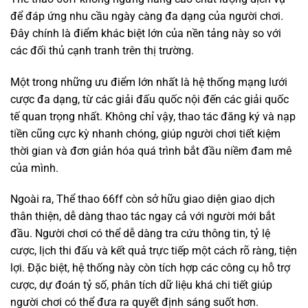
để đáp ứng nhu cầu ngày càng đa dạng của người chơi.
Đây chính là điểm khác biệt lớn của nền tảng này so với
các đối thủ cạnh tranh trên thị trường.
Một trong những ưu điểm lớn nhất là hệ thống mạng lưới
cược đa dạng, từ các giải đấu quốc nội đến các giải quốc
tế quan trọng nhất. Không chỉ vậy, thao tác đăng ký và nạp
tiền cũng cực kỳ nhanh chóng, giúp người chơi tiết kiệm
thời gian và đơn giản hóa quá trình bắt đầu niềm đam mê
của mình.
Ngoài ra, Thể thao 66ff còn sở hữu giao diện giao dịch
thân thiện, dễ dàng thao tác ngay cả với người mới bắt
đầu. Người chơi có thể dễ dàng tra cứu thông tin, tỷ lệ
cược, lịch thi đấu và kết quả trực tiếp một cách rõ ràng, tiện
lợi. Đặc biệt, hệ thống này còn tích hợp các công cụ hỗ trợ
cược, dự đoán tỷ số, phân tích dữ liệu khá chi tiết giúp
người chơi có thể đưa ra quyết định sáng suốt hơn.