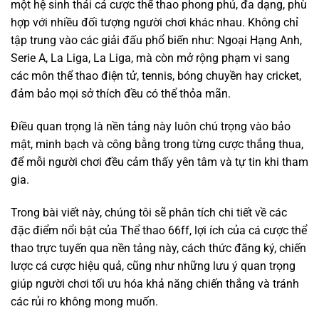
một hệ sinh thái cá cược thể thao phong phú, đa dạng, phù
hợp với nhiều đối tượng người chơi khác nhau. Không chỉ
tập trung vào các giải đấu phổ biến như: Ngoại Hạng Anh,
Serie A, La Liga, La Liga, mà còn mở rộng phạm vi sang
các môn thể thao điện tử, tennis, bóng chuyền hay cricket,
đảm bảo mọi sở thích đều có thể thỏa mãn.
Điều quan trọng là nền tảng này luôn chú trọng vào bảo
mật, minh bạch và công bằng trong từng cược thắng thua,
để mỗi người chơi đều cảm thấy yên tâm và tự tin khi tham
gia.
Trong bài viết này, chúng tôi sẽ phân tích chi tiết về các
đặc điểm nổi bật của Thể thao 66ff, lợi ích của cá cược thể
thao trực tuyến qua nền tảng này, cách thức đăng ký, chiến
lược cá cược hiệu quả, cũng như những lưu ý quan trọng
giúp người chơi tối ưu hóa khả năng chiến thắng và tránh
các rủi ro không mong muốn.