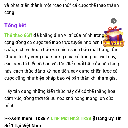
và phát triển thành một “cao thủ” cá cược thể thao thành
công.
✕
Tổng kết
Thể thao 66ff
đã khẳng định vị trí của mình trong lòng
cộng đồng cá cược thể thao trực tuyến nhờ nền tảng vững
chắc, dịch vụ hoàn hảo và chính sách bảo mật hàng đầu.
Chúng tôi hy vọng qua những chia sẻ trong bài viết này,
các bạn đã hiểu rõ hơn về đặc điểm nổi bật của nền tảng
này, cách thức đăng ký, nạp tiền, xây dựng chiến lược cá
cược cũng như biện pháp bảo vệ bản thân khi tham gia.
Hãy tận dụng những kiến thức này để có thể thăng hoa
cảm xúc, đồng thời tối ưu hóa khả năng thắng lớn của
mình.
>>>Xem thêm: Tk88 ⭐️
Link Mới Nhất Tk88
🎖️Trang Uy Tín
Số 1 Tại Việt Nam