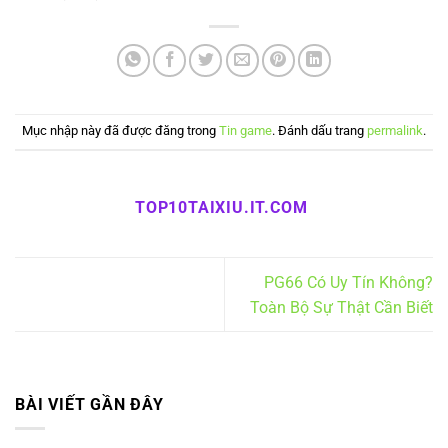
Mục nhập này đã được đăng trong
Tin game
. Đánh dấu trang
permalink
.
TOP10TAIXIU.IT.COM
PG66 Có Uy Tín Không?
Toàn Bộ Sự Thật Cần Biết
BÀI VIẾT GẦN ĐÂY