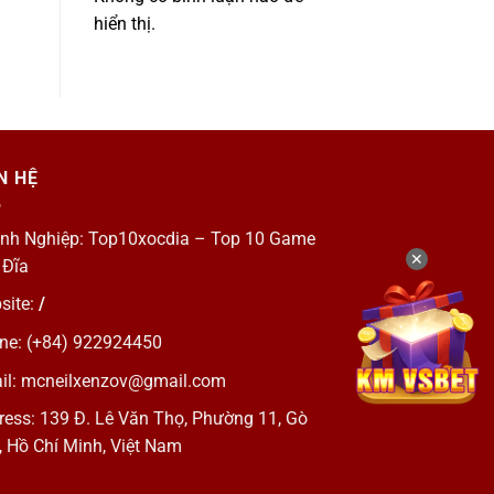
hiển thị.
N HỆ
nh Nghiệp: Top10xocdia – Top 10 Game
✕
 Đĩa
site:
/
ne: (+84) 922924450
il:
mcneilxenzov@gmail.com
ress: 139 Đ. Lê Văn Thọ, Phường 11, Gò
, Hồ Chí Minh, Việt Nam