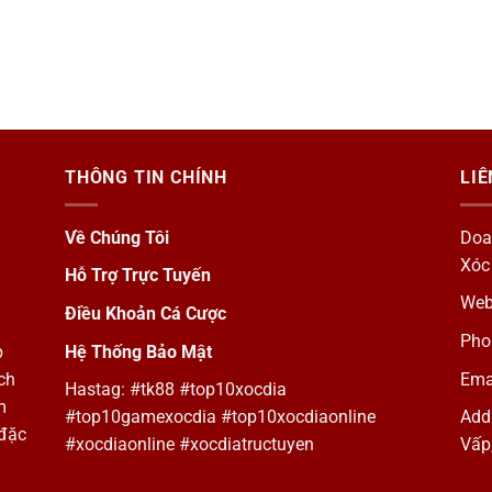
THÔNG TIN CHÍNH
LIÊ
Về Chúng Tôi
Doa
Xóc
Hỗ Trợ Trực Tuyến
Web
Điều Khoản Cá Cược
Pho
p
Hệ Thống Bảo Mật
ch
Ema
Hastag: #
tk88
#top10xocdia
m
#top10gamexocdia #top10xocdiaonline
Add
 đặc
#xocdiaonline #xocdiatructuyen
Vấp