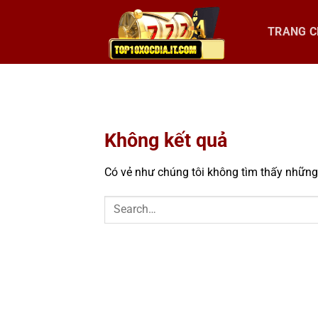
Chuyển
đến
TRANG 
nội
dung
Không kết quả
Có vẻ như chúng tôi không tìm thấy những g