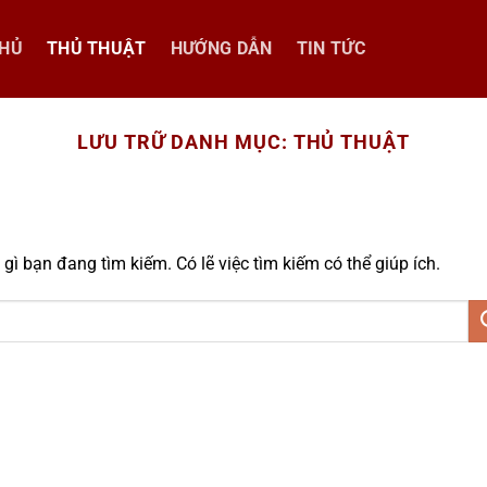
CHỦ
THỦ THUẬT
HƯỚNG DẪN
TIN TỨC
LƯU TRỮ DANH MỤC:
THỦ THUẬT
ì bạn đang tìm kiếm. Có lẽ việc tìm kiếm có thể giúp ích.