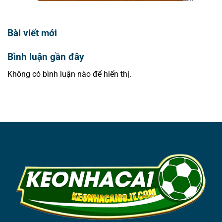
Bài viết mới
Bình luận gần đây
Không có bình luận nào để hiển thị.