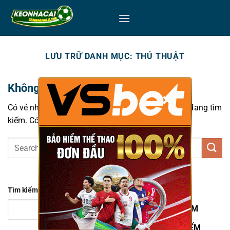
Chuyển
đến
nội
dung
LƯU TRỮ DANH MỤC:
THỦ THUẬT
Không kết quả
×
Có vẻ như chúng tôi không tìm thấy những gì bạn đang tìm
kiếm. Có lẽ việc tìm kiếm có thể giúp ích.
Tìm kiếm
TÌM
KIẾM