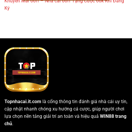
Khuyến Mãi 66ff – Nhà cái 66ff Tặng Cược 66k Khi Đăng
Ký
Topnhacai.it.com
là cổng thông tin đánh giá nhà cái uy tín,
cập nhật nhanh chóng xu hướng cá cược, giúp người chơi
lựa chọn nền tảng giải trí an toàn và hiệu quả
WIN88 trang
chủ
.