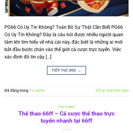
PG66 Có Uy Tín Không? Toàn Bộ Sự Thật Cần Biết PG66
Có Uy Tín Không? Đây là câu hỏi được nhiều người quan
tâm khi tìm hiểu về nhà cái này, đặc biệt là những ai mới
bắt đầu bước chân vào thế giới cá cược trực tuyến. Việc
xác định độ tin cậy […]
TIẾP TỤC ĐỌC
→
Đã đăng trong
Tin game
Để lại một bình luận
TIN GAME
Thể thao 66ff – Cá cược thể thao trực
tuyến nhanh tại 66ff