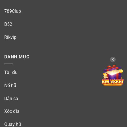
789Club
B52
Rikvip
DANH MỤC
✕
Tài xỉu
Nổ hũ
Bắn cá
Xóc đĩa
Quay hũ