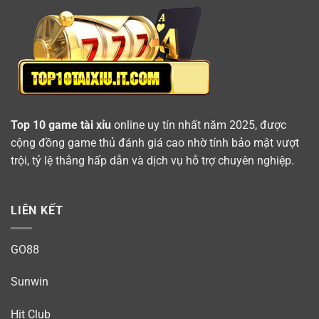
trực
tuyến
nhanh
tại
66ff
Top 10 game tài xỉu
online uy tín nhất năm 2025, được
cộng đồng game thủ đánh giá cao nhờ tính bảo mật vượt
trội, tỷ lệ thắng hấp dẫn và dịch vụ hỗ trợ chuyên nghiệp.
LIÊN KẾT
GO88
Sunwin
Hit Club