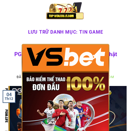
Chuyển
đến
nội
dung
LƯU TRỮ DANH MỤC:
TIN GAME
TIN GAME
×
PG66 Có Uy Tín Không? Toàn Bộ Sự Thật
Cần Biết
ĐÃ ĐĂNG TRÊN
4 THÁNG 12, 2025
BỞI
TOP10TAIXIU.IT.COM
04
Th12