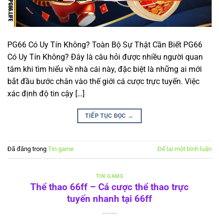
PG66 Có Uy Tín Không? Toàn Bộ Sự Thật Cần Biết PG66
Có Uy Tín Không? Đây là câu hỏi được nhiều người quan
tâm khi tìm hiểu về nhà cái này, đặc biệt là những ai mới
bắt đầu bước chân vào thế giới cá cược trực tuyến. Việc
xác định độ tin cậy […]
TIẾP TỤC ĐỌC
→
Đã đăng trong
Tin game
Để lại một bình luận
TIN GAME
Thể thao 66ff – Cá cược thể thao trực
tuyến nhanh tại 66ff