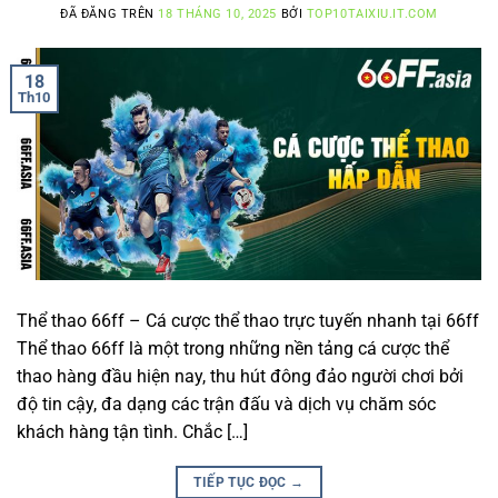
ĐÃ ĐĂNG TRÊN
18 THÁNG 10, 2025
BỞI
TOP10TAIXIU.IT.COM
18
Th10
Thể thao 66ff – Cá cược thể thao trực tuyến nhanh tại 66ff
Thể thao 66ff là một trong những nền tảng cá cược thể
thao hàng đầu hiện nay, thu hút đông đảo người chơi bởi
độ tin cậy, đa dạng các trận đấu và dịch vụ chăm sóc
khách hàng tận tình. Chắc […]
TIẾP TỤC ĐỌC
→