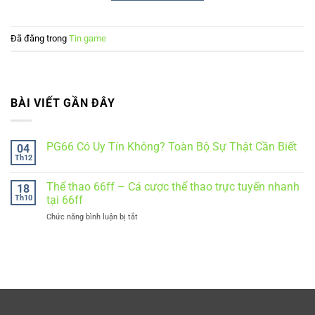
Đã đăng trong
Tin game
BÀI VIẾT GẦN ĐÂY
PG66 Có Uy Tín Không? Toàn Bộ Sự Thật Cần Biết
04
Th12
Thể thao 66ff – Cá cược thể thao trực tuyến nhanh
18
Th10
tại 66ff
ở
Chức năng bình luận bị tắt
Thể
thao
66ff
–
Cá
cược
thể
thao