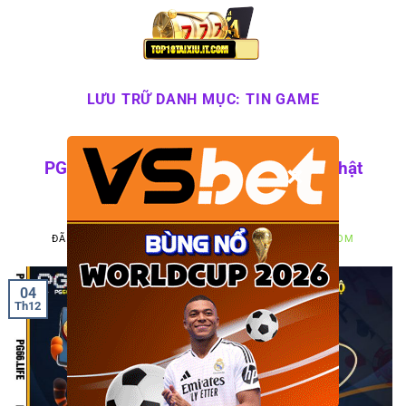
Chuyển
đến
nội
dung
LƯU TRỮ DANH MỤC:
TIN GAME
TIN GAME
×
PG66 Có Uy Tín Không? Toàn Bộ Sự Thật
Cần Biết
ĐÃ ĐĂNG TRÊN
4 THÁNG 12, 2025
BỞI
TOP10TAIXIU.IT.COM
04
Th12