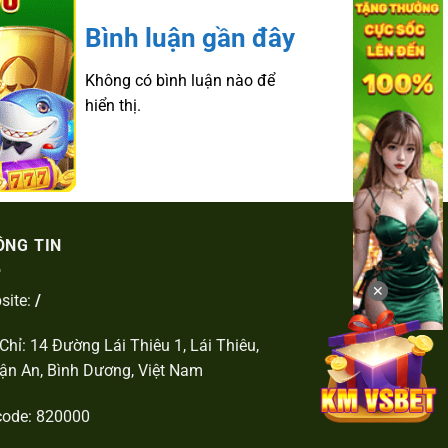
Bình luận gần đây
Không có bình luận nào để
hiển thị.
ÔNG TIN
✕
✕
site:
/
Chỉ: 14 Đường Lái Thiêu 1, Lái Thiêu,
ận An, Bình Dương, Việt Nam
code: 820000