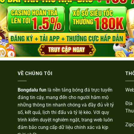
VỀ CHÚNG TÔI
TH
Bongdalu fun
là nền tảng bóng đá trực tuyến
Web
đáng tin cậy, mang đến cho người hâm mộ
Địa 
những thông tin nhanh chóng và đầy đủ về tỷ
Thu
số, kết quả, lịch thi đấu và tỷ lệ kèo. Với quy
trình kiểm duyệt nghiêm ngặt, trang web luôn
Zip
đảm bảo cung cấp dữ liệu chính xác và kịp