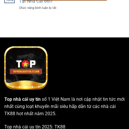
Th10
Tại Nhà Cái 66ff
ở
Chức năng bình luận bị tắt
Nạp
Tiền
66ff
–
Hướng
Dẫn
Nạp
Tiền
Nhanh
Chóng
Tại
Nhà
Cái
66ff
Top nhà cái uy tín
số 1 Việt Nam là nơi cập nhật tin tức mới
nhất cùng loạt khuyến mãi siêu hấp dẫn từ các nhà cái
TK88
hot nhất năm 2025.
Top nhà cái uy tín 2025:
TK88