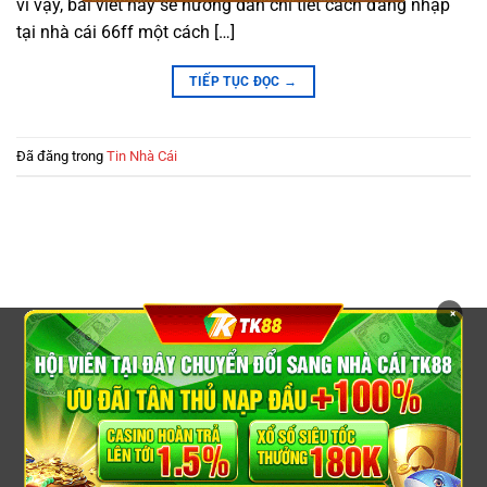
vì vậy, bài viết này sẽ hướng dẫn chi tiết cách đăng nhập
tại nhà cái 66ff một cách […]
TIẾP TỤC ĐỌC
→
Đã đăng trong
Tin Nhà Cái
×