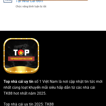
Th10
Tại Nhà Cái 66ff
ở
Chức năng bình luận bị tắt
Nạp
Tiền
66ff
–
Hướng
Dẫn
Nạp
Tiền
Nhanh
Chóng
Tại
Nhà
Cái
66ff
Top nhà cái uy tín
số 1 Việt Nam là nơi cập nhật tin tức mới
nhất cùng loạt khuyến mãi siêu hấp dẫn từ các nhà cái
TK88
hot nhất năm 2025.
Top nhà cái uy tín 2025:
TK88