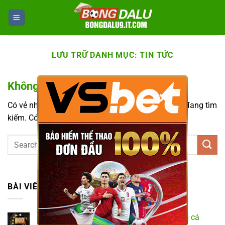
Chuyển
đến
nội
dung
LƯU TRỮ DANH MỤC:
TIN TỨC
Không kết quả
×
Có vẻ như chúng tôi không tìm thấy những gì bạn đang tìm
kiếm. Có lẽ việc tìm kiếm có thể giúp ích.
BÀI VIẾT MỚI
Casino Tk88 – Sự phát triển của thị trường cá