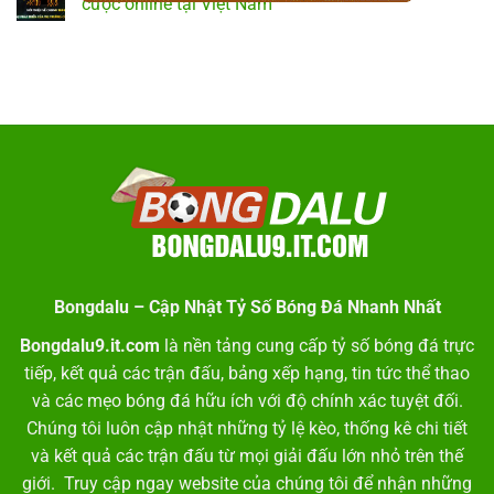
cược online tại Việt Nam
Bongdalu – Cập Nhật Tỷ Số Bóng Đá Nhanh Nhất
Bongdalu9.it.com
là nền tảng cung cấp tỷ số bóng đá trực
tiếp, kết quả các trận đấu, bảng xếp hạng, tin tức thể thao
và các mẹo bóng đá hữu ích với độ chính xác tuyệt đối.
Chúng tôi luôn cập nhật những tỷ lệ kèo, thống kê chi tiết
và kết quả các trận đấu từ mọi giải đấu lớn nhỏ trên thế
giới. Truy cập ngay website của chúng tôi để nhận những