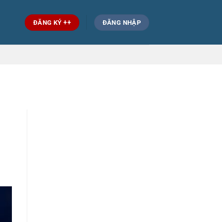
ĐĂNG KÝ ++
ĐĂNG NHẬP