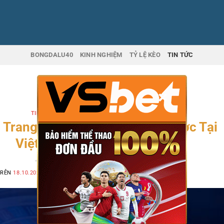
BONGDALU40
KINH NGHIỆM
TỶ LỆ KÈO
TIN TỨC
LƯU TRỮ DANH MỤC:
TIN TỨC
×
×
TIN TỨC
 Trang Nhà Cái Uy Tín Để Cá Cược Tại
Việt Nam
TRÊN
18.10.2025
BỞI
BONGDALU40.IT.COM