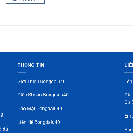
THÔNG TIN
LI
Giới Thiệu Bongdalu40
Tên
Điều Khoản Bongdalu40
Địa
Củ 
Bảo Mật Bongdalu40
ng
Ema
i
Liên Hệ Bongdalu40
ả dữ
Pho