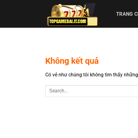
Chuyển
đến
TRANG 
nội
dung
Không kết quả
Có vẻ như chúng tôi không tìm thấy những g