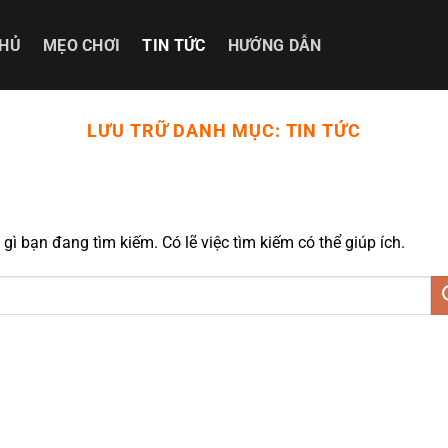
CHỦ
MẸO CHƠI
TIN TỨC
HƯỚNG DẪN
LƯU TRỮ DANH MỤC:
TIN TỨC
ì bạn đang tìm kiếm. Có lẽ việc tìm kiếm có thể giúp ích.