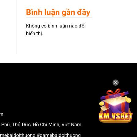
Bình luận gần đây
Không có bình luận nào để
hiển thị.
✕
om
p Phú, Thủ Đức, Hồ Chí Minh, Việt Nam
amebaidoithuong #gamebaidoithuong