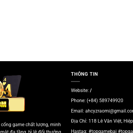
THÔNG TIN
Website:
/
Phone: (+84) 589749920
Email:
ahcyzraomi@gmail.c
Địa Chỉ: 118 Lê Văn Việt, Hiệ
g cổng game chất lượng, minh
Hastag: #topgamebai #topg
mật đa tầng, tỷ lệ đổi thưởng