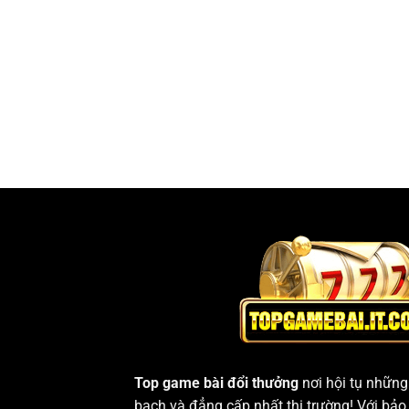
Top game bài đổi thưởng
nơi hội tụ nhữn
bạch và đẳng cấp nhất thị trường! Với bảo 