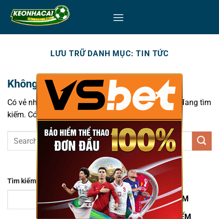
Chuyển
đến
nội
dung
LƯU TRỮ DANH MỤC:
TIN TỨC
Không kết quả
×
Có vẻ như chúng tôi không tìm thấy những gì bạn đang tìm
kiếm. Có lẽ việc tìm kiếm có thể giúp ích.
Tìm kiếm
TÌM
KIẾM