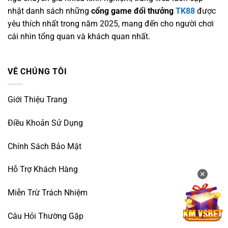
nhật danh sách những
cổng game đổi thưởng
TK88
được
yêu thích nhất trong năm 2025, mang đến cho người chơi
cái nhìn tổng quan và khách quan nhất.
VÊ CHÚNG TÔI
Giới Thiệu Trang
Điều Khoản Sử Dụng
Chính Sách Bảo Mật
Hỗ Trợ Khách Hàng
✕
Miễn Trừ Trách Nhiệm
Câu Hỏi Thường Gặp