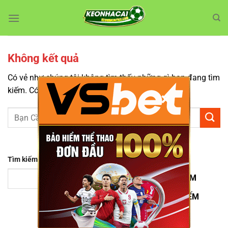
Chuyển
đến
nội
dung
Không kết quả
Có vẻ như chúng tôi không tìm thấy những gì bạn đang tìm
kiếm. Có lẽ việc tìm kiếm có thể giúp ích.
×
×
Tìm kiếm
TÌM
KIẾM