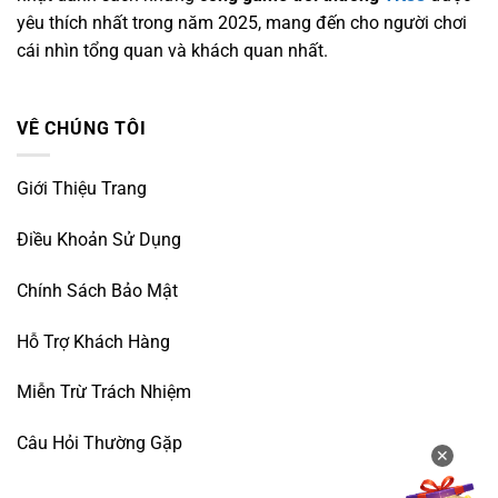
yêu thích nhất trong năm 2025, mang đến cho người chơi
cái nhìn tổng quan và khách quan nhất.
VÊ CHÚNG TÔI
Giới Thiệu Trang
Điều Khoản Sử Dụng
Chính Sách Bảo Mật
Hỗ Trợ Khách Hàng
Miễn Trừ Trách Nhiệm
Câu Hỏi Thường Gặp
✕