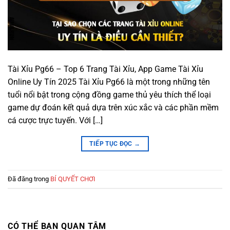
Tài Xỉu Pg66 – Top 6 Trang Tài Xỉu, App Game Tài Xỉu
Online Uy Tín 2025 Tài Xỉu Pg66 là một trong những tên
tuổi nổi bật trong cộng đồng game thủ yêu thích thể loại
game dự đoán kết quả dựa trên xúc xắc và các phần mềm
cá cược trực tuyến. Với […]
TIẾP TỤC ĐỌC
→
Đã đăng trong
BÍ QUYẾT CHƠI
CÓ THỂ BẠN QUAN TÂM