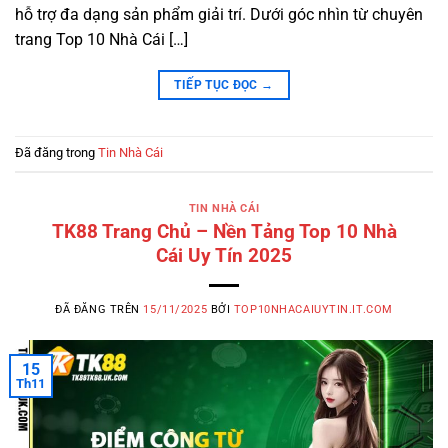
hỗ trợ đa dạng sản phẩm giải trí. Dưới góc nhìn từ chuyên
trang Top 10 Nhà Cái […]
TIẾP TỤC ĐỌC
→
Đã đăng trong
Tin Nhà Cái
TIN NHÀ CÁI
TK88 Trang Chủ – Nền Tảng Top 10 Nhà
Cái Uy Tín 2025
ĐÃ ĐĂNG TRÊN
15/11/2025
BỞI
TOP10NHACAIUYTIN.IT.COM
15
Th11