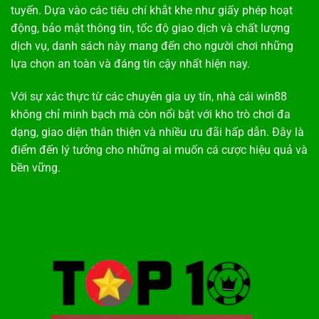
tuyến. Dựa vào các tiêu chí khắt khe như giấy phép hoạt
động, bảo mật thông tin, tốc độ giao dịch và chất lượng
dịch vụ, danh sách này mang đến cho người chơi những
lựa chọn an toàn và đáng tin cậy nhất hiện nay.
Với sự xác thực từ các chuyên gia uy tín,
nhà cái win88
không chỉ minh bạch mà còn nổi bật với kho trò chơi đa
dạng, giao diện thân thiện và nhiều ưu đãi hấp dẫn. Đây là
điểm đến lý tưởng cho những ai muốn cá cược hiệu quả và
bền vững.