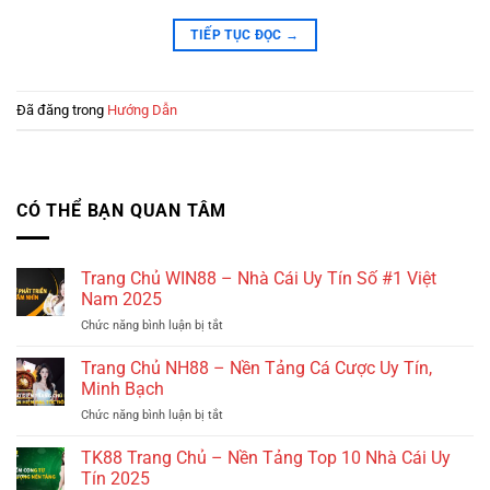
TIẾP TỤC ĐỌC
→
Đã đăng trong
Hướng Dẫn
CÓ THỂ BẠN QUAN TÂM
Trang Chủ WIN88 – Nhà Cái Uy Tín Số #1 Việt
Nam 2025
ở
Chức năng bình luận bị tắt
Trang
Chủ
Trang Chủ NH88 – Nền Tảng Cá Cược Uy Tín,
WIN88
Minh Bạch
–
ở
Chức năng bình luận bị tắt
Nhà
Trang
Cái
Chủ
TK88 Trang Chủ – Nền Tảng Top 10 Nhà Cái Uy
Uy
NH88
Tín
Tín 2025
–