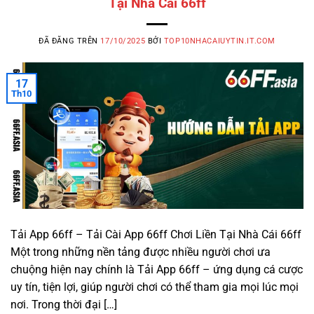
Tại Nhà Cái 66ff
ĐÃ ĐĂNG TRÊN
17/10/2025
BỞI
TOP10NHACAIUYTIN.IT.COM
17
Th10
Tải App 66ff – Tải Cài App 66ff Chơi Liền Tại Nhà Cái 66ff
Một trong những nền tảng được nhiều người chơi ưa
chuộng hiện nay chính là Tải App 66ff – ứng dụng cá cược
uy tín, tiện lợi, giúp người chơi có thể tham gia mọi lúc mọi
nơi. Trong thời đại […]