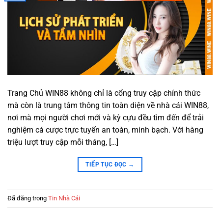
Trang Chủ WIN88 không chỉ là cổng truy cập chính thức
mà còn là trung tâm thông tin toàn diện về nhà cái WIN88,
nơi mà mọi người chơi mới và kỳ cựu đều tìm đến để trải
nghiệm cá cược trực tuyến an toàn, minh bạch. Với hàng
triệu lượt truy cập mỗi tháng, […]
TIẾP TỤC ĐỌC
→
Đã đăng trong
Tin Nhà Cái