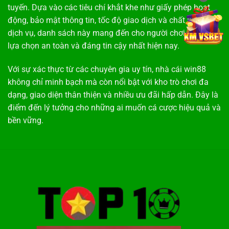
tuyến. Dựa vào các tiêu chí khắt khe như giấy phép hoạt
động, bảo mật thông tin, tốc độ giao dịch và chất lượng
dịch vụ, danh sách này mang đến cho người chơi những
lựa chọn an toàn và đáng tin cậy nhất hiện nay.
Với sự xác thực từ các chuyên gia uy tín,
nhà cái win88
không chỉ minh bạch mà còn nổi bật với kho trò chơi đa
dạng, giao diện thân thiện và nhiều ưu đãi hấp dẫn. Đây là
điểm đến lý tưởng cho những ai muốn cá cược hiệu quả và
bền vững.