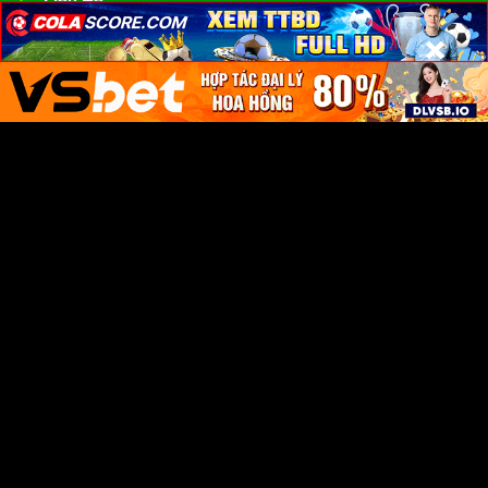
Liên Hệ
×
×
×
Câu hỏi Thường Gặp
THÔNG TIN LIÊN HỆ
Tập đoàn: Top 10 nhà cái uy tín
U888
Điện Thoại: (+84) 523196418
Website:
/
Địa Chỉ: 75 Hưng Nhơn, Tân Kiên, Bình Chánh, Hồ Chí Minh,
Việt Nam
Hashtag: #
pg66
#top10nhacaiuytin #topnhacaiuytin
#nhacaiuytincom #
win88
#
linkvaonhacaiuytin
#
tk88
Copyright 2025 ©
Top 10 nhà cái uy tín được cập nhật 24/24 bởi
Tập đoàn đánh giá và nhận xét nhà cái Việt Nam