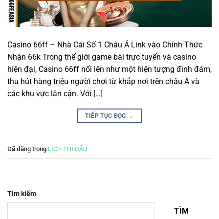
Casino 66ff – Nhà Cái Số 1 Châu Á Link vào Chính Thức
Nhận 66k Trong thế giới game bài trực tuyến và casino
hiện đại, Casino 66ff nổi lên như một hiện tượng đình đám,
thu hút hàng triệu người chơi từ khắp nơi trên châu Á và
các khu vực lân cận. Với […]
TIẾP TỤC ĐỌC
→
Đã đăng trong
LỊCH THI ĐẤU
Tìm kiếm
TÌM