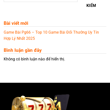
KIẾM
Bài viết mới
Game Bài Pg66 – Top 10 Game Bài Đổi Thưởng Uy Tín
Hợp Lý Nhất 2025
Bình luận gần đây
Không có bình luận nào để hiển thị.