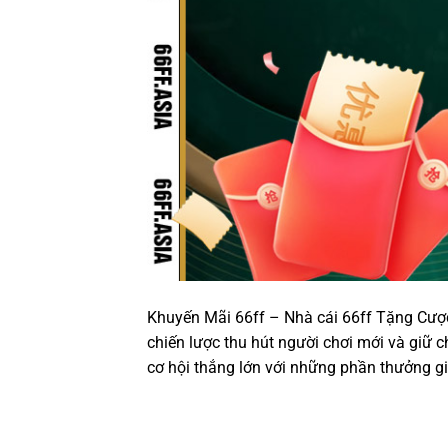
Khuyến Mãi 66ff – Nhà cái 66ff Tặng Cượ
chiến lược thu hút người chơi mới và giữ 
cơ hội thắng lớn với những phần thưởng giá