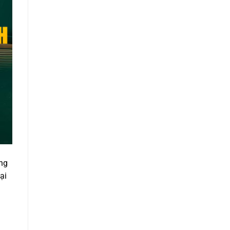
ng
ại