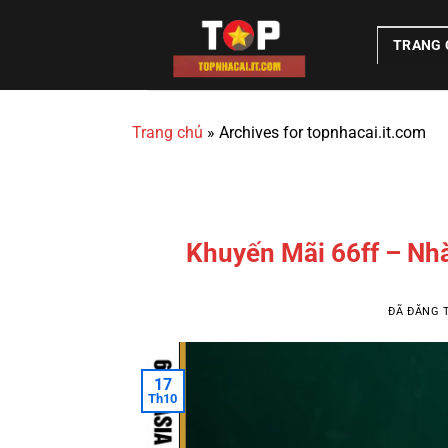
Chuyển
đến
TRANG 
nội
dung
Trang chủ
»
Archives for topnhacai.it.com
Khuyến Mãi 66ff – Nhà
ĐÃ ĐĂNG 
17
Th10