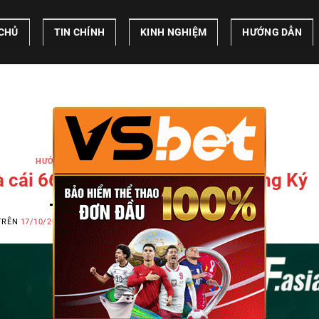
CHỦ
TIN CHÍNH
KINH NGHIỆM
HƯỚNG DẪN
topnhacai.it.com
×
HƯỚNG DẪN
 cái 66ff Tặng Cược 66k Khi Đăng Ký
TRÊN
17/10/2025
BỞI
TOPNHACAI.IT.COM