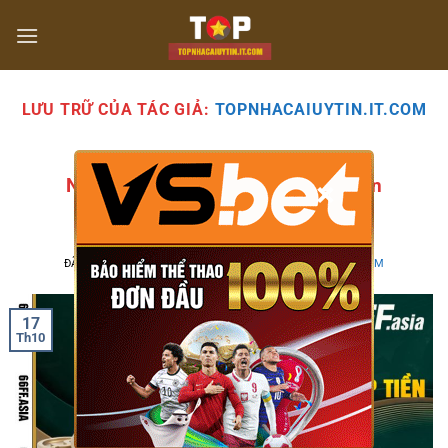
Chuyển
đến
nội
dung
LƯU TRỮ CỦA TÁC GIẢ:
TOPNHACAIUYTIN.IT.COM
HƯỚNG DẪN
×
Nạp Tiền 66ff – Hướng Dẫn Nạp Tiền
Nhanh Chóng Tại Nhà Cái 66ff
ĐÃ ĐĂNG TRÊN
17.10.2025
BỞI
TOPNHACAIUYTIN.IT.COM
17
Th10