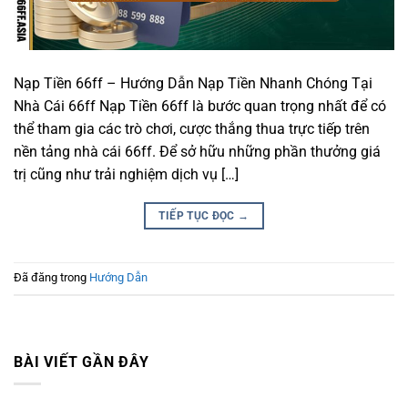
Nạp Tiền 66ff – Hướng Dẫn Nạp Tiền Nhanh Chóng Tại
Nhà Cái 66ff Nạp Tiền 66ff là bước quan trọng nhất để có
thể tham gia các trò chơi, cược thắng thua trực tiếp trên
nền tảng nhà cái 66ff. Để sở hữu những phần thưởng giá
trị cũng như trải nghiệm dịch vụ […]
TIẾP TỤC ĐỌC
→
Đã đăng trong
Hướng Dẫn
BÀI VIẾT GẦN ĐÂY