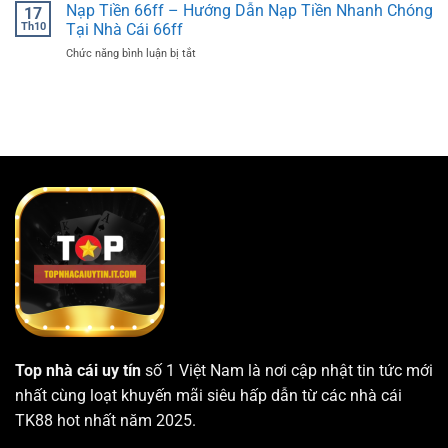
Nạp Tiền 66ff – Hướng Dẫn Nạp Tiền Nhanh Chóng
17
Th10
Tại Nhà Cái 66ff
ở
Chức năng bình luận bị tắt
Nạp
Tiền
66ff
–
Hướng
Dẫn
Nạp
Tiền
Nhanh
Chóng
Tại
Nhà
Cái
66ff
Top nhà cái uy tín
số 1 Việt Nam là nơi cập nhật tin tức mới
nhất cùng loạt khuyến mãi siêu hấp dẫn từ các nhà cái
TK88
hot nhất năm 2025.