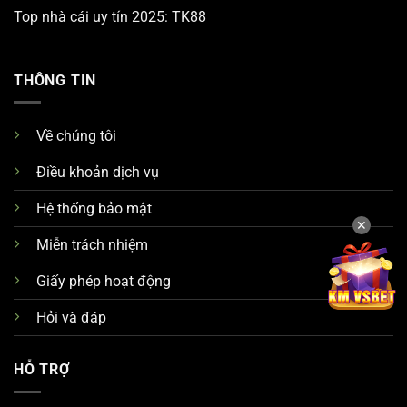
Top nhà cái uy tín 2025:
TK88
THÔNG TIN
Về chúng tôi
Điều khoản dịch vụ
Hệ thống bảo mật
✕
Miễn trách nhiệm
Giấy phép hoạt động
Hỏi và đáp
HỖ TRỢ