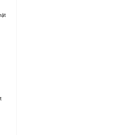
hật
t