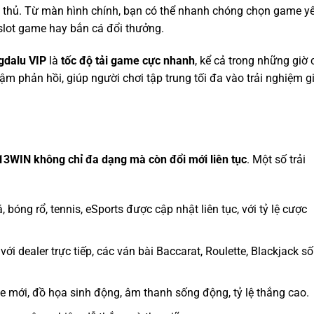
o thủ. Từ màn hình chính, bạn có thể nhanh chóng chọn game y
, slot game hay bắn cá đổi thưởng.
gdalu VIP
là
tốc độ tải game cực nhanh
, kể cả trong những giờ 
ậm phản hồi, giúp người chơi tập trung tối đa vào trải nghiệm gi
13WIN không chỉ đa dạng mà còn đổi mới liên tục
. Một số trải
bóng rổ, tennis, eSports được cập nhật liên tục, với tỷ lệ cược
ới dealer trực tiếp, các ván bài Baccarat, Roulette, Blackjack s
mới, đồ họa sinh động, âm thanh sống động, tỷ lệ thắng cao.