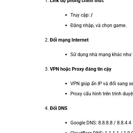
Link dự phòng chính thức
Truy cập:
/
Đăng nhập, và chọn game.
Đổi mạng Internet
Sử dụng nhà mạng khác như M
VPN hoặc Proxy đáng tin cậy
VPN giúp ẩn IP và đổi sang se
Proxy cấu hình trên trình duyệ
Đổi DNS
Google DNS: 8.8.8.8 / 8.8.4.4