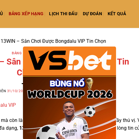
HỦ
BẢNG XẾP HẠNG
LỊCH THI ĐẤU
DỰ ĐOÁN
KẾT QUẢ
 13WIN – Sân Chơi Được Bongdalu VIP Tin Chọn
BẢNG XẾP HẠNG
×
×
– Sân Chơi Được Bongdalu VIP Tin
Chọn
TRÊN
31/10/2025
BỞI
BONGDALUVIP.IT.COM
mà còn là tận hưởng một thế giới giải trí trực tuyến đầy thú vị. 
 đa dạng,
13WIN Trang Chủ
nhanh chóng chiếm được lòng tin c