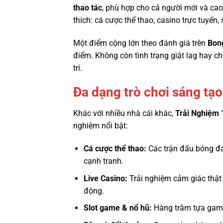
thao tác
, phù hợp cho cả người mới và ca
thích: cá cược thể thao, casino trực tuyến
Một điểm cộng lớn theo đánh giá trên
Bon
điểm. Không còn tình trạng giật lag hay ch
trí.
Đa dạng trò chơi sáng tạo
Khác với nhiều nhà cái khác,
Trải Nghiệm 
nghiệm nổi bật:
Cá cược thể thao:
Các trận đấu bóng đá, 
cạnh tranh.
Live Casino:
Trải nghiệm cảm giác thật v
động.
Slot game & nổ hũ:
Hàng trăm tựa game 