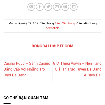
Mục nhập này đã được đăng trong
Bảng Xếp Hạng
. Đánh dấu trang
permalink
.
BONGDALUVIP.IT.COM
Casino Pg66 – Sảnh Casino
Giới Thiệu Vswin – Nền Tảng
Đẳng Cấp Với Những Trò
Giải Trí Trực Tuyến Đa Dạng
Chơi Đa Dạng
& Hiện Đại
CÓ THỂ BẠN QUAN TÂM