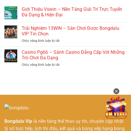
Giới Thiệu Vswin – Nền Tảng Giải Trí Trực Tuyến
Đa Dạng & Hiện Đại
Trải Nghiệm 13WIN – Sân Chơi Được Bongdalu
VIP Tin Chọn
ở
Chức năng bình luận bị tắt
Trải
Nghiệm
Casino Pg66 – Sảnh Casino Đẳng Cấp Với Những
13WIN
Trò Chơi Đa Dạng
–
ở
Chức năng bình luận bị tắt
Sân
Casino
Chơi
Pg66
Được
–
Bongdalu
Sảnh
VIP
Casino
Tin
✕
✕
Đẳng
Chọn
Cấp
Với
Những
Trò
Chơi
Bongdalu Vip
là nền tảng thể thao uy tín, chuyên cập nhật
Đa
tỷ số trực tiếp, lịch thi đấu, kết quả và bảng xếp hạng bóng
Dạng