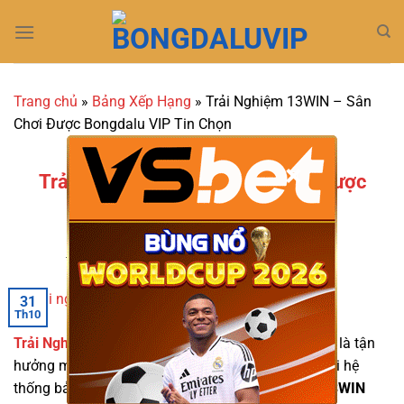
Chuyển
đến
nội
dung
Trang chủ
»
Bảng Xếp Hạng
»
Trải Nghiệm 13WIN – Sân
Chơi Được Bongdalu VIP Tin Chọn
BẢNG XẾP HẠNG
×
×
Trải Nghiệm 13WIN – Sân Chơi Được
Bongdalu VIP Tin Chọn
ĐÃ ĐĂNG TRÊN
31/10/2025
BỞI
BONGDALUVIP.IT.COM
31
Th10
Trải Nghiệm 13WIN
không chỉ là đặt cược, mà còn là tận
hưởng một thế giới giải trí trực tuyến đầy thú vị. Với hệ
thống bảo mật tiên tiến và kho trò chơi đa dạng,
13WIN