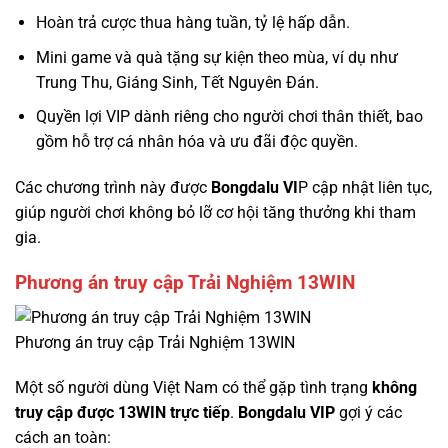
Hoàn trả cược thua hàng tuần, tỷ lệ hấp dẫn.
Mini game và quà tặng sự kiện theo mùa, ví dụ như
Trung Thu, Giáng Sinh, Tết Nguyên Đán.
Quyền lợi VIP dành riêng cho người chơi thân thiết, bao
gồm hỗ trợ cá nhân hóa và ưu đãi độc quyền.
Các chương trình này được
Bongdalu VI
P cập nhật liên tục,
giúp người chơi không bỏ lỡ cơ hội tăng thưởng khi tham
gia.
Phương án truy cập Trải Nghiệm 13WIN
Phương án truy cập Trải Nghiệm 13WIN
Một số người dùng Việt Nam có thể gặp tình trạng
không
truy cập được 13WIN trực tiếp
.
Bongdalu VIP
gợi ý các
cách an toàn: