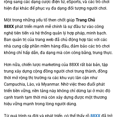
rộng sang các dạng cược điện tử, eSports, và các trò chơi
hiện đại khác để phục vụ đa dạng đối tượng người chơi.
Một trong những yếu tố then chốt giúp
Trang Chủ
88XX
phát triển mạnh mẽ chính là sự đầu tư vào công
nghệ tiên tiến và hệ thống quản lý hợp pháp, minh bạch.
Ban quản trị của trang web đã chủ động hợp tác với các
nhà cung cấp phần mềm hàng đầu, đảm bảo các trò chơi
không chỉ hấp dẫn, đa dạng mà còn công bằng, trung thực.
Hơn nữa, chiến lược marketing của 88XX rất bài bản, tập
trung xây dựng cộng đồng người chơi trung thành, đồng
thời mở rộng thị trường ra các khu vực lân cận như
Campuchia, Lào, và Myanmar. Nhờ việc theo đuổi phát
triển bền vững, nền tảng này không chỉ dừng lại ở mức độ
cạnh tranh tạm thời mà còn xây dựng được một thương
hiệu vững mạnh trong lòng người dùng.
Từ quá trình ra đời và phát triển, có thể thấy rõ
88XX
đã trở