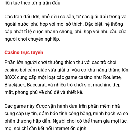
liên tục theo từng trận đấu.
Các trận đấu lớn, nhỏ đều có sẵn, từ các giải đấu trong và
ngoài nước, phù hợp với mọi sở thích. Đặc biệt, hệ thống
cập nhật tỉ lệ cược nhanh chóng, phù hợp với nhu cầu của
người chơi chuyên nghiệp.
Casino trực tuyến
Phần lớn người chơi thường thích thú với các trò chơi
casino bởi cảm giác vừa giải trí vừa có khả năng thắng lớn.
88XX cung cấp một loạt các game casino như Roulette,
Blackjack, Baccarat, và nhiều trò chơi slot machine đẹp
mắt, phong phú về chủ đề và thiết kế.
Các game này được vận hành dựa trên phần mềm nhà
cung cấp uy tín, đảm bảo tính công bằng, minh bạch và có
phần thưởng hấp dẫn. Người chơi có thể tham gia mọi lúc,
mọi nơi chỉ cần kết nối internet ổn định.