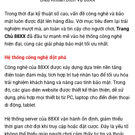
Trong thời đại kỹ thuật số cao, vấn đề công nghệ và bảo
mật luôn được đặt lên hàng đầu. Với mục tiêu đem lại trải
nghiệm mượt mà, an toàn và tin cậy cho người chơi,
Trang
Chủ 88XX
đã đầu tư mạnh mẽ vào hệ thống công nghệ
hiện đại, cùng các giải pháp bảo mật tối ưu nhất.
Hệ thống công nghệ đột phá
Công nghệ của 88XX được xây dựng dựa trên nền tảng
điện toán đám mây, tích hợp trí tuệ nhân tạo để tối ưu hóa
trải nghiệm khách hàng và nâng cao tính bảo mật. Trong
đó, các giao diện website được thiết kế thân thiện, dễ sử
dụng, phù hợp mọi thiết bị từ PC, laptop cho đến điện thoại
di động, tablet.
Hệ thống server của 88XX vận hành ổn định, giảm thiểu
thời gian chờ đợi khi truy cập hoặc đặt cược. Đây là yếu tố
không thể thiếu giúp người chơi cảm thấy tự tin và thoải