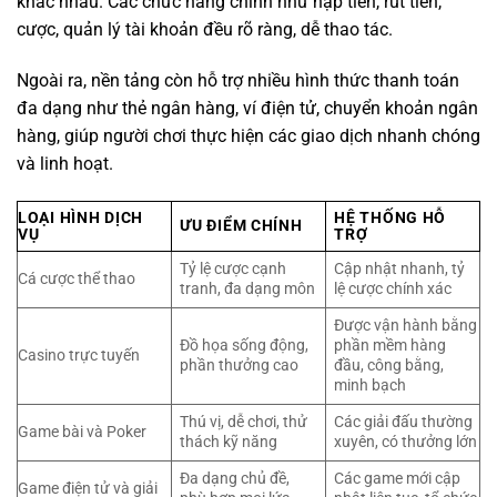
khác nhau. Các chức năng chính như nạp tiền, rút tiền,
cược, quản lý tài khoản đều rõ ràng, dễ thao tác.
Ngoài ra, nền tảng còn hỗ trợ nhiều hình thức thanh toán
đa dạng như thẻ ngân hàng, ví điện tử, chuyển khoản ngân
hàng, giúp người chơi thực hiện các giao dịch nhanh chóng
và linh hoạt.
LOẠI HÌNH DỊCH
HỆ THỐNG HỖ
ƯU ĐIỂM CHÍNH
VỤ
TRỢ
Tỷ lệ cược cạnh
Cập nhật nhanh, tỷ
Cá cược thể thao
tranh, đa dạng môn
lệ cược chính xác
Được vận hành bằng
Đồ họa sống động,
phần mềm hàng
Casino trực tuyến
phần thưởng cao
đầu, công bằng,
minh bạch
Thú vị, dễ chơi, thử
Các giải đấu thường
Game bài và Poker
thách kỹ năng
xuyên, có thưởng lớn
Đa dạng chủ đề,
Các game mới cập
Game điện tử và giải