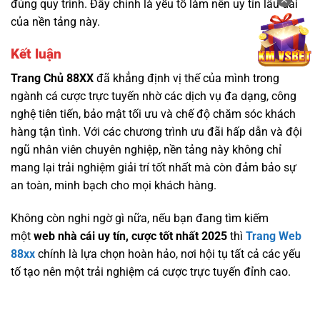
✕
đúng quy trình. Đây chính là yếu tố làm nên uy tín lâu dài
của nền tảng này.
Kết luận
Trang Chủ 88XX
đã khẳng định vị thế của mình trong
ngành cá cược trực tuyến nhờ các dịch vụ đa dạng, công
nghệ tiên tiến, bảo mật tối ưu và chế độ chăm sóc khách
hàng tận tình. Với các chương trình ưu đãi hấp dẫn và đội
ngũ nhân viên chuyên nghiệp, nền tảng này không chỉ
mang lại trải nghiệm giải trí tốt nhất mà còn đảm bảo sự
an toàn, minh bạch cho mọi khách hàng.
Không còn nghi ngờ gì nữa, nếu bạn đang tìm kiếm
một
web nhà cái uy tín, cược tốt nhất 2025
thì
Trang Web
88xx
chính là lựa chọn hoàn hảo, nơi hội tụ tất cả các yếu
tố tạo nên một trải nghiệm cá cược trực tuyến đỉnh cao.