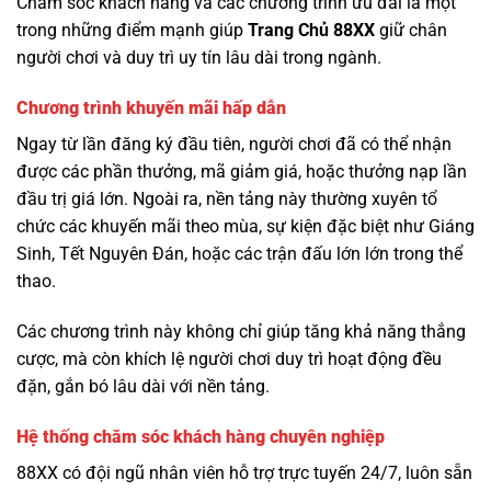
Chăm sóc khách hàng và các chương trình ưu đãi là một
trong những điểm mạnh giúp
Trang Chủ 88XX
giữ chân
người chơi và duy trì uy tín lâu dài trong ngành.
Chương trình khuyến mãi hấp dẫn
Ngay từ lần đăng ký đầu tiên, người chơi đã có thể nhận
được các phần thưởng, mã giảm giá, hoặc thưởng nạp lần
đầu trị giá lớn. Ngoài ra, nền tảng này thường xuyên tổ
chức các khuyến mãi theo mùa, sự kiện đặc biệt như Giáng
Sinh, Tết Nguyên Đán, hoặc các trận đấu lớn lớn trong thể
thao.
Các chương trình này không chỉ giúp tăng khả năng thắng
cược, mà còn khích lệ người chơi duy trì hoạt động đều
đặn, gắn bó lâu dài với nền tảng.
Hệ thống chăm sóc khách hàng chuyên nghiệp
88XX có đội ngũ nhân viên hỗ trợ trực tuyến 24/7, luôn sẵn