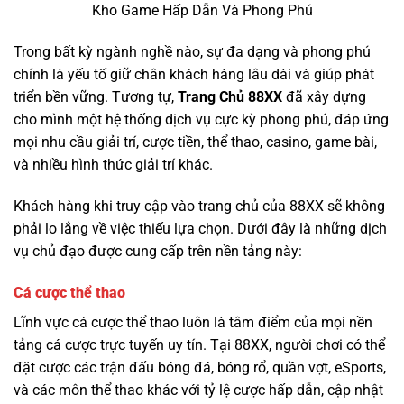
Kho Game Hấp Dẫn Và Phong Phú
Trong bất kỳ ngành nghề nào, sự đa dạng và phong phú
chính là yếu tố giữ chân khách hàng lâu dài và giúp phát
triển bền vững. Tương tự,
Trang Chủ 88XX
đã xây dựng
cho mình một hệ thống dịch vụ cực kỳ phong phú, đáp ứng
mọi nhu cầu giải trí, cược tiền, thể thao, casino, game bài,
và nhiều hình thức giải trí khác.
Khách hàng khi truy cập vào trang chủ của 88XX sẽ không
phải lo lắng về việc thiếu lựa chọn. Dưới đây là những dịch
vụ chủ đạo được cung cấp trên nền tảng này:
Cá cược thể thao
Lĩnh vực cá cược thể thao luôn là tâm điểm của mọi nền
tảng cá cược trực tuyến uy tín. Tại 88XX, người chơi có thể
đặt cược các trận đấu bóng đá, bóng rổ, quần vợt, eSports,
và các môn thể thao khác với tỷ lệ cược hấp dẫn, cập nhật