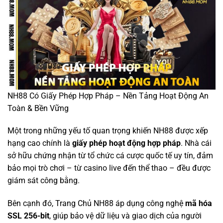
NH88 Có Giấy Phép Hợp Pháp – Nền Tảng Hoạt Động An
Toàn & Bền Vững
Một trong những yếu tố quan trọng khiến NH88 được xếp
hạng cao chính là
giấy phép hoạt động hợp pháp
. Nhà cái
sở hữu chứng nhận từ tổ chức cá cược quốc tế uy tín, đảm
bảo mọi trò chơi – từ casino live đến thể thao – đều được
giám sát công bằng.
Bên cạnh đó, Trang Chủ NH88 áp dụng công nghệ
mã hóa
SSL 256-bit
, giúp bảo vệ dữ liệu và giao dịch của người