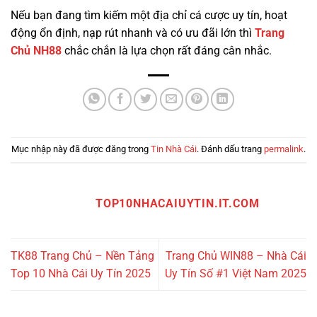
Nếu bạn đang tìm kiếm một địa chỉ cá cược uy tín, hoạt
động ổn định, nạp rút nhanh và có ưu đãi lớn thì
Trang
Chủ NH88
chắc chắn là lựa chọn rất đáng cân nhắc.
Mục nhập này đã được đăng trong
Tin Nhà Cái
. Đánh dấu trang
permalink
.
TOP10NHACAIUYTIN.IT.COM
TK88 Trang Chủ – Nền Tảng
Trang Chủ WIN88 – Nhà Cái
Top 10 Nhà Cái Uy Tín 2025
Uy Tín Số #1 Việt Nam 2025