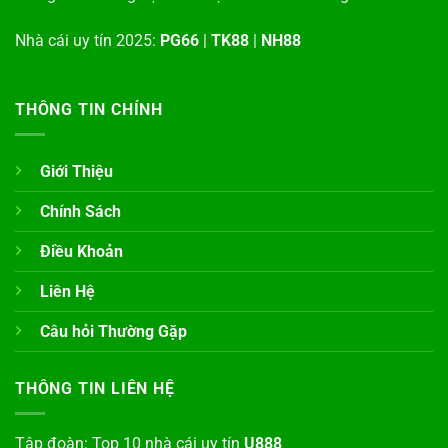
Nhà cái uy tín 2025:
PG66
|
TK88
|
NH88
THÔNG TIN CHÍNH
Giới Thiệu
Chính Sách
Điều Khoản
Liên Hệ
Câu hỏi Thường Gặp
THÔNG TIN LIÊN HỆ
Tập đoàn: Top 10 nhà cái uy tín
U888