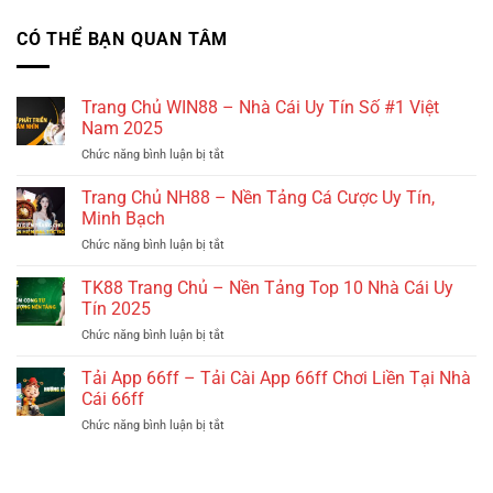
CÓ THỂ BẠN QUAN TÂM
Trang Chủ WIN88 – Nhà Cái Uy Tín Số #1 Việt
Nam 2025
ở
Chức năng bình luận bị tắt
Trang
Chủ
Trang Chủ NH88 – Nền Tảng Cá Cược Uy Tín,
WIN88
Minh Bạch
–
ở
Chức năng bình luận bị tắt
Nhà
Trang
Cái
Chủ
TK88 Trang Chủ – Nền Tảng Top 10 Nhà Cái Uy
Uy
NH88
Tín
Tín 2025
–
Số
ở
Chức năng bình luận bị tắt
Nền
#1
TK88
Tảng
Việt
Trang
Tải App 66ff – Tải Cài App 66ff Chơi Liền Tại Nhà
Cá
Nam
Chủ
Cược
Cái 66ff
2025
–
Uy
ở
Chức năng bình luận bị tắt
Nền
Tín,
Tải
Tảng
Minh
App
Top
Bạch
66ff
10