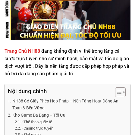
Trang Chủ NH88
đang khẳng định vị thế trong làng cá
cược trực tuyến nhờ sự minh bạch, bảo mật và tốc độ giao
dịch vượt trội. Đây là nền tảng được cấp phép hợp pháp và
hỗ trợ đa dạng sản phẩm giải trí.
Nội dung chính
NH88 Có Giấy Phép Hợp Pháp – Nền Tảng Hoạt Động An
Toàn & Bền Vững
Kho Game Đa Dạng – Tối Ưu
• Thể thao quốc tế
• Casino trực tuyến
• Slot game