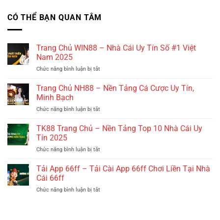
CÓ THỂ BẠN QUAN TÂM
Trang Chủ WIN88 – Nhà Cái Uy Tín Số #1 Việt
Nam 2025
ở
Chức năng bình luận bị tắt
Trang
Chủ
Trang Chủ NH88 – Nền Tảng Cá Cược Uy Tín,
WIN88
Minh Bạch
–
ở
Chức năng bình luận bị tắt
Nhà
Trang
Cái
Chủ
TK88 Trang Chủ – Nền Tảng Top 10 Nhà Cái Uy
Uy
NH88
Tín
Tín 2025
–
Số
ở
Chức năng bình luận bị tắt
Nền
#1
TK88
Tảng
Việt
Trang
Tải App 66ff – Tải Cài App 66ff Chơi Liền Tại Nhà
Cá
Nam
Chủ
Cược
Cái 66ff
2025
–
Uy
ở
Chức năng bình luận bị tắt
Nền
Tín,
Tải
Tảng
Minh
App
Top
Bạch
66ff
10