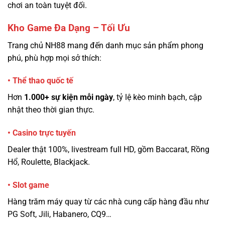
chơi an toàn tuyệt đối.
Kho Game Đa Dạng – Tối Ưu
Trang chủ NH88 mang đến danh mục sản phẩm phong
phú, phù hợp mọi sở thích:
• Thể thao quốc tế
Hơn
1.000+ sự kiện mỗi ngày
, tỷ lệ kèo minh bạch, cập
nhật theo thời gian thực.
• Casino trực tuyến
Dealer thật 100%, livestream full HD, gồm Baccarat, Rồng
Hổ, Roulette, Blackjack.
• Slot game
Hàng trăm máy quay từ các nhà cung cấp hàng đầu như
PG Soft, Jili, Habanero, CQ9…