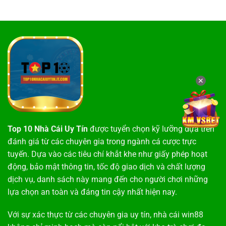
–
Nhà
Tải
Cái
Cài
Uy
App
Tín
66ff
2025
Chơi
Liền
Tại
Nhà
Cái
✕
66ff
Top 10 Nhà Cái Uy Tín
được tuyển chọn kỹ lưỡng dựa trên
đánh giá từ các chuyên gia trong ngành cá cược trực
tuyến. Dựa vào các tiêu chí khắt khe như giấy phép hoạt
động, bảo mật thông tin, tốc độ giao dịch và chất lượng
dịch vụ, danh sách này mang đến cho người chơi những
lựa chọn an toàn và đáng tin cậy nhất hiện nay.
Với sự xác thực từ các chuyên gia uy tín,
nhà cái win88