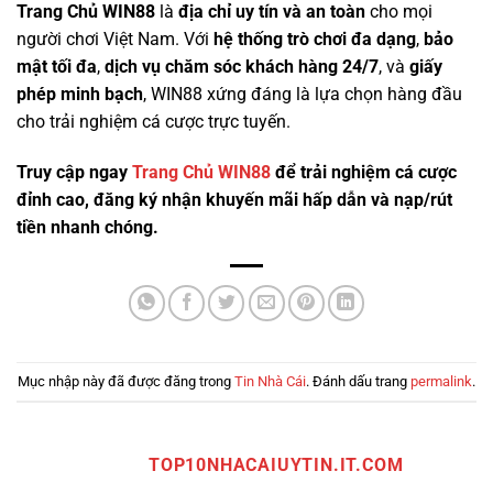
Trang Chủ WIN88
là
địa chỉ uy tín và an toàn
cho mọi
người chơi Việt Nam. Với
hệ thống trò chơi đa dạng
,
bảo
mật tối đa
,
dịch vụ chăm sóc khách hàng 24/7
, và
giấy
phép minh bạch
, WIN88 xứng đáng là lựa chọn hàng đầu
cho trải nghiệm cá cược trực tuyến.
Truy cập ngay
Trang Chủ WIN88
để trải nghiệm cá cược
đỉnh cao, đăng ký nhận khuyến mãi hấp dẫn và nạp/rút
tiền nhanh chóng.
Mục nhập này đã được đăng trong
Tin Nhà Cái
. Đánh dấu trang
permalink
.
TOP10NHACAIUYTIN.IT.COM