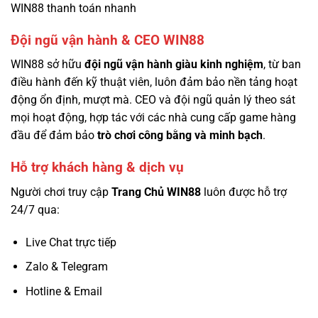
WIN88 thanh toán nhanh
Đội ngũ vận hành & CEO WIN88
WIN88 sở hữu
đội ngũ vận hành giàu kinh nghiệm
, từ ban
điều hành đến kỹ thuật viên, luôn đảm bảo nền tảng hoạt
động ổn định, mượt mà. CEO và đội ngũ quản lý theo sát
mọi hoạt động, hợp tác với các nhà cung cấp game hàng
đầu để đảm bảo
trò chơi công bằng và minh bạch
.
Hỗ trợ khách hàng & dịch vụ
Người chơi truy cập
Trang Chủ WIN88
luôn được hỗ trợ
24/7 qua:
Live Chat trực tiếp
Zalo & Telegram
Hotline & Email