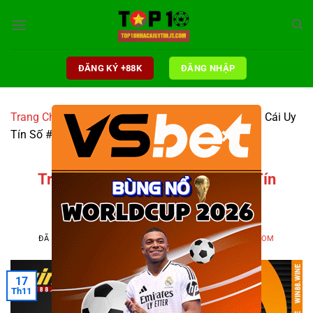
Chuyển
đến
nội
dung
ĐĂNG KÝ +88K
ĐĂNG NHẬP
Trang Chủ
»
Tin Nhà Cái
»
Trang Chủ WIN88 – Nhà Cái Uy
×
Tín Số #1 Việt Nam 2025
TIN NHÀ CÁI
Trang Chủ WIN88 – Nhà Cái Uy Tín
Số #1 Việt Nam 2025
ĐÃ ĐĂNG TRÊN
17/11/2025
BỞI
TOP10NHACAIUYTIN.IT.COM
17
Th11