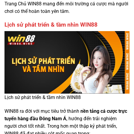
Trang Chủ WIN88 mang đến môi trường cá cược mà người
chơi có thể hoàn toàn yên tâm.
Lịch sử phát triển & tầm nhìn WIN88
Lịch sử phát triển & tầm nhìn WIN88
WIN88 ra đời với mục tiêu trở thành
nền tảng cá cược trực
tuyến hàng đầu Đông Nam Á
, hướng đến trải nghiệm
người chơi tốt nhất. Trong hơn một thập kỷ phát triển,
WIN88 đã đạt nhiều cột mốc quan trọng: