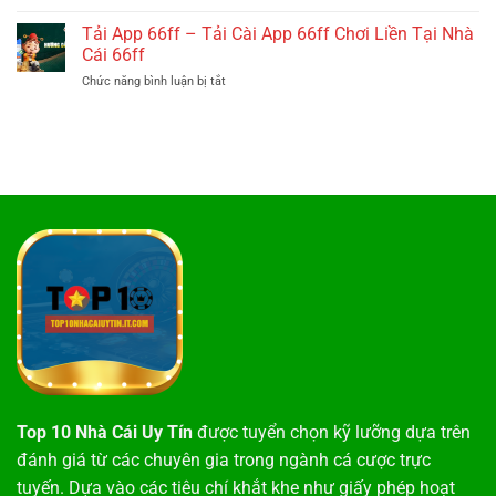
TK88
Tảng
Việt
Trang
Tải App 66ff – Tải Cài App 66ff Chơi Liền Tại Nhà
Cá
Nam
Chủ
Cược
Cái 66ff
2025
–
Uy
ở
Chức năng bình luận bị tắt
Nền
Tín,
Tải
Tảng
Minh
App
Top
Bạch
66ff
10
–
Nhà
Tải
Cái
Cài
Uy
App
Tín
66ff
2025
Chơi
Liền
Tại
Nhà
Cái
66ff
Top 10 Nhà Cái Uy Tín
được tuyển chọn kỹ lưỡng dựa trên
đánh giá từ các chuyên gia trong ngành cá cược trực
tuyến. Dựa vào các tiêu chí khắt khe như giấy phép hoạt