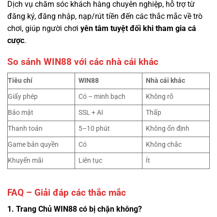
Dịch vụ chăm sóc khách hàng chuyên nghiệp, hỗ trợ từ
đăng ký, đăng nhập, nạp/rút tiền đến các thắc mắc về trò
chơi, giúp người chơi
yên tâm tuyệt đối khi tham gia cá
cược
.
So sánh WIN88 với các nhà cái khác
Tiêu chí
WIN88
Nhà cái khác
Giấy phép
Có – minh bạch
Không rõ
Bảo mật
SSL + AI
Thấp
Thanh toán
5–10 phút
Không ổn định
Game bản quyền
Có
Không chắc
Khuyến mãi
Liên tục
Ít
FAQ – Giải đáp các thắc mắc
1. Trang Chủ WIN88 có bị chặn không?