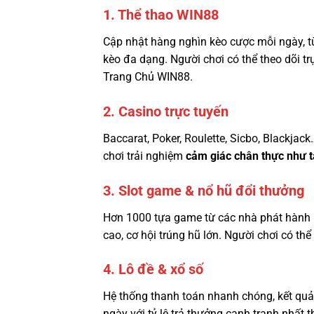
1. Thể thao WIN88
Cập nhật hàng nghìn kèo cược mỗi ngày, 
kèo đa dạng. Người chơi có thể theo dõi trự
Trang Chủ WIN88.
2. Casino trực tuyến
Baccarat, Poker, Roulette, Sicbo, Blackjack
chơi trải nghiệm
cảm giác chân thực như t
3. Slot game & nổ hũ đổi thưởng
Hơn 1000 tựa game từ các nhà phát hành uy
cao, cơ hội trúng hũ lớn. Người chơi có thể
4. Lô đề & xổ số
Hệ thống thanh toán nhanh chóng, kết quả m
ngày với tỷ lệ trả thưởng cạnh tranh nhất t