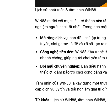
Lịch sử phát triển & tầm nhìn WIN88
WIN88 ra đời với mục tiêu trở thành
nền tả
nghiệm người chơi tốt nhất. Trong hơn một
Mở rộng dịch vụ
: ban đầu chỉ tập trung
tuyến, slot game, lô đề và xổ số, tạo ra 
Công nghệ tiên tiến
: WIN88 đầu tư hệ t
nhanh chóng, giúp người chơi yên tâm t
Đội ngũ chuyên nghiệp
: Ban điều hành
thế giới, đảm bảo trò chơi công bằng v
Tầm nhìn của WIN88 là xây dựng
một thư
cấp dịch vụ uy tín và trải nghiệm giải trí đỉ
Từ khóa:
Lịch sử WIN88, tầm nhìn WIN88, g