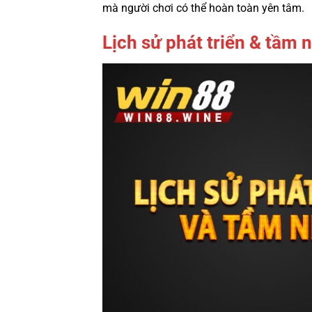
mà người chơi có thể hoàn toàn yên tâm.
Lịch sử phát triển & tầm