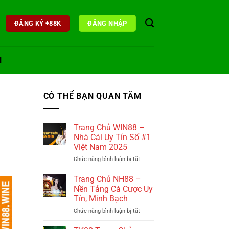
ĐĂNG KÝ +88K
ĐĂNG NHẬP
N
CÓ THỂ BẠN QUAN TÂM
Trang Chủ WIN88 –
Nhà Cái Uy Tín Số #1
Việt Nam 2025
ở
Chức năng bình luận bị tắt
Trang
Chủ
Trang Chủ NH88 –
WIN88
Nền Tảng Cá Cược Uy
–
Tín, Minh Bạch
Nhà
ở
Chức năng bình luận bị tắt
Cái
Trang
Uy
Chủ
Tín