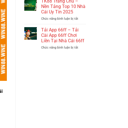
TK88 Trang Chủ –
NH88
Số
Nền Tảng Top 10 Nhà
–
#1
Cái Uy Tín 2025
Nền
Việt
ở
Chức năng bình luận bị tắt
Tảng
Nam
TK88
Cá
2025
Trang
Cược
Tải App 66ff – Tải
Chủ
Uy
Cài App 66ff Chơi
–
Tín,
Liền Tại Nhà Cái 66ff
Nền
Minh
ở
Chức năng bình luận bị tắt
Tảng
Bạch
Tải
Top
App
10
66ff
Nhà
–
Cái
Tải
Uy
Cài
Tín
App
2025
66ff
ái
Chơi
Liền
Tại
Nhà
Cái
66ff