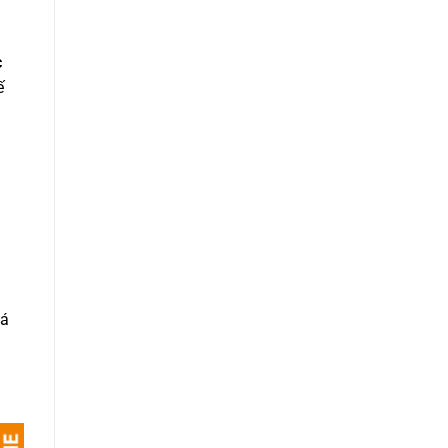
c
ế
cá