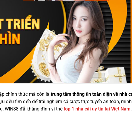
cập chính thức mà còn là
trung tâm thông tin toàn diện về nhà c
ựu đều tìm đến để trải nghiệm cá cược trực tuyến an toàn, minh
áng, WIN88 đã khẳng định vị thế
top 1 nhà cái uy tín tại Việt Nam
.