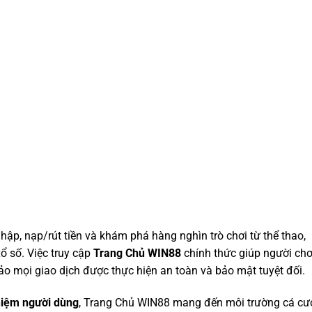
hập, nạp/rút tiền và khám phá hàng nghìn trò chơi từ thể thao,
xổ số. Việc truy cập
Trang Chủ WIN88
chính thức giúp người chơ
bảo mọi giao dịch được thực hiện an toàn và bảo mật tuyệt đối.
hiệm người dùng
, Trang Chủ WIN88 mang đến môi trường cá cư