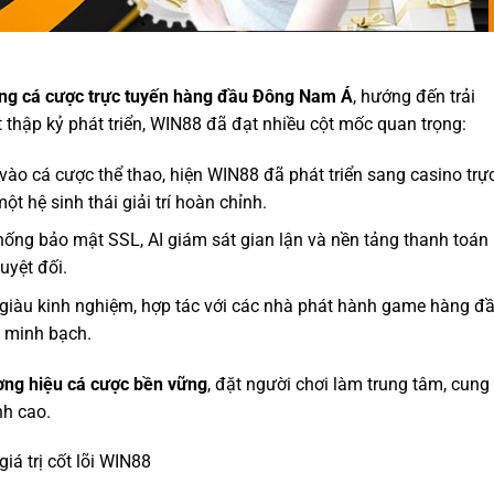
ng cá cược trực tuyến hàng đầu Đông Nam Á
, hướng đến trải
 thập kỷ phát triển, WIN88 đã đạt nhiều cột mốc quan trọng:
 vào cá cược thể thao, hiện WIN88 đã phát triển sang casino trự
một hệ sinh thái giải trí hoàn chỉnh.
hống bảo mật SSL, AI giám sát gian lận và nền tảng thanh toán
uyệt đối.
 giàu kinh nghiệm, hợp tác với các nhà phát hành game hàng đ
à minh bạch.
ơng hiệu cá cược bền vững
, đặt người chơi làm trung tâm, cung
nh cao.
iá trị cốt lõi WIN88