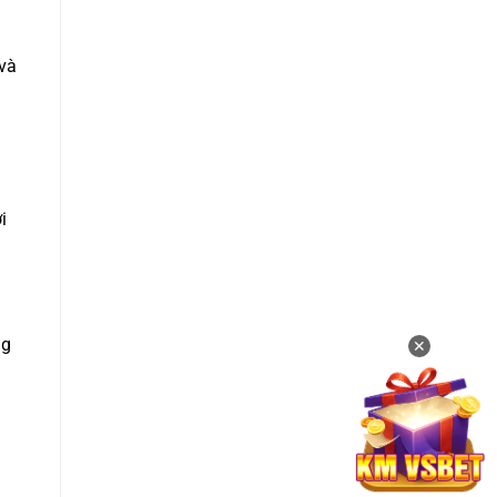
 và
i
ng
✕